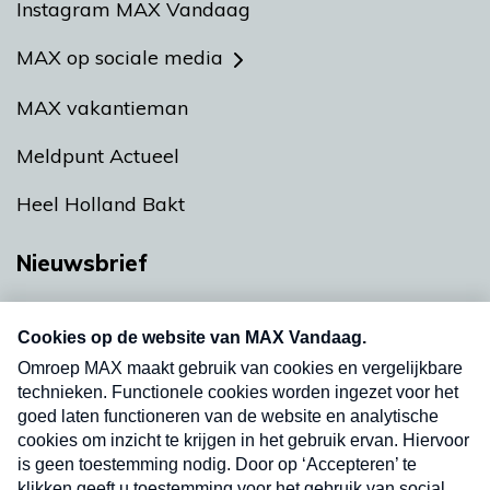
Instagram MAX Vandaag
MAX op sociale media
MAX vakantieman
Meldpunt Actueel
Heel Holland Bakt
Nieuwsbrief
Neem hier een gratis abonnement op onze
nieuwsbrief. Elke vrijdag- en dinsdagochtend in
uw mailbox.
Verzend