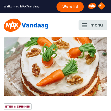
NPO S
Omroep 
Word lid
Welkom op MAX Vandaag
menu
ETEN & DRINKEN