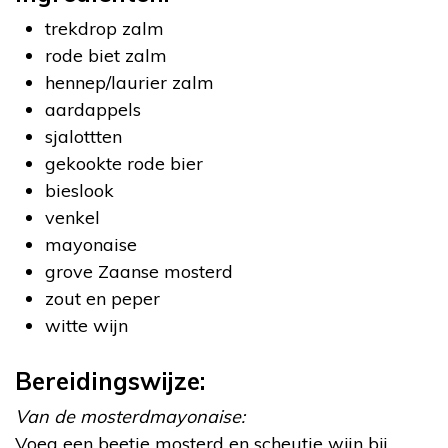
trekdrop zalm
rode biet zalm
hennep/laurier zalm
aardappels
sjalottten
gekookte rode bier
bieslook
venkel
mayonaise
grove Zaanse mosterd
zout en peper
witte wijn
Bereidingswijze:
Van de mosterdmayonaise:
Voeg een beetje mosterd en scheutje wijn bij