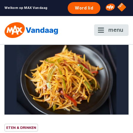
NPO S
Omroep 
Word lid
Welkom op MAX Vandaag
menu
ETEN & DRINKEN