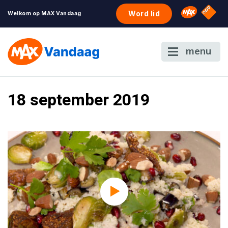
NPO S
Omroep 
Word lid
Welkom op MAX Vandaag
menu
18 september 2019