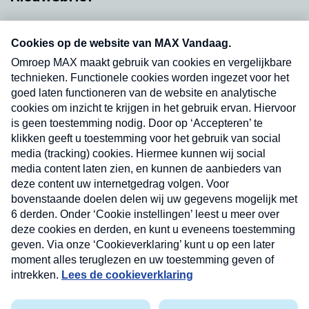
Neem hier een gratis abonnement op onze
nieuwsbrief. Elke vrijdag- en dinsdagochtend in
uw mailbox.
Verzend
Nieuwsbrief
Neem hier een gratis abonnement op onze
nieuwsbrief. Elke vrijdag- en dinsdagochtend in uw
mailbox.
Contact
Algemene voorwaarden
Privacyverklaring
Cookieverklaring