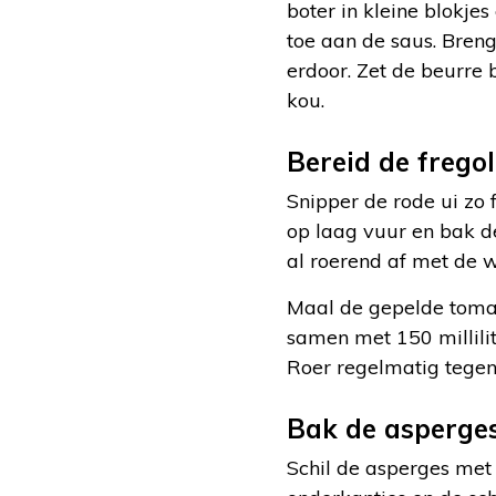
boter in kleine blokje
toe aan de saus. Bren
erdoor. Zet de beurre
kou.
Bereid de frego
Snipper de rode ui zo f
op laag vuur en bak de
al roerend af met de w
Maal de gepelde tomat
samen met 150 millilit
Roer regelmatig tegen
Bak de asperge
Schil de asperges met 