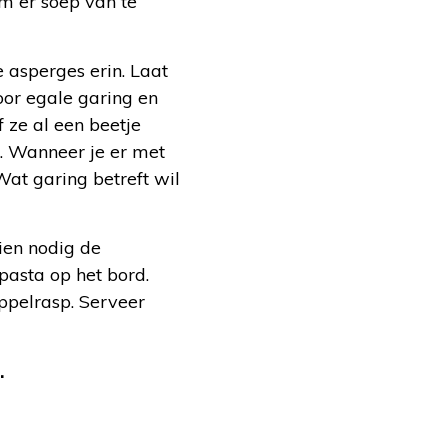
om er soep van te
e asperges erin. Laat
oor egale garing en
 ze al een beetje
m. Wanneer je er met
Wat garing betreft wil
ien nodig de
pasta op het bord.
ppelrasp. Serveer
.