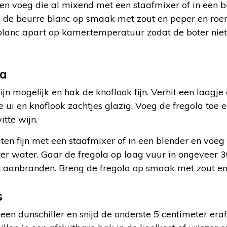
s en voeg die al mixend met een staafmixer of in een 
g de beurre blanc op smaak met zout en peper en roe
 blanc apart op kamertemperatuur zodat de boter niet 
la
ijn mogelijk en hak de knoflook fijn. Verhit een laagje o
 ui en knoflook zachtjes glazig. Voeg de fregola toe e
itte wijn.
en fijn met een staafmixer of in een blender en voeg 
er water. Gaar de fregola op laag vuur in ongeveer 3
 aanbranden. Breng de fregola op smaak met zout en
s
een dunschiller en snijd de onderste 5 centimeter era