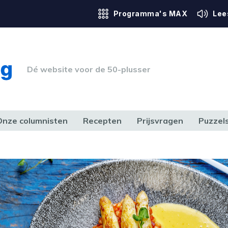
Programma's MAX
Lee
Dé website voor de 50-plusser
Onze columnisten
Recepten
Prijsvragen
Puzzel
ERK & RECHT
GEZONDHEID & SPORT
HUIS, TUIN & HOBBY
MEDIA & 