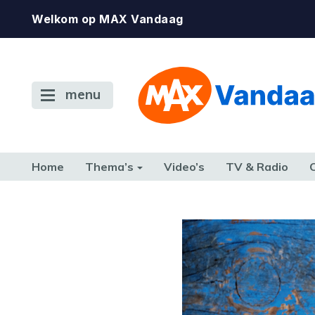
Welkom op MAX Vandaag
menu
Home
Thema’s
Video’s
TV & Radio
CONSUMENT
ETEN & DRINKEN
FAMILIE & RELATIE
GELD, W
TERUG NAAR TOEN