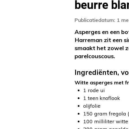
beurre bl
Publicatiedatum: 1 me
Asperges en een bot
Harreman zit een si
smaakt het zowel zoe
parelcouscous.
Ingrediënten, v
Witte asperges met f
1 rode ui
1 teen knoflook
olijfolie
150 gram fregola (
100 milliliter witte