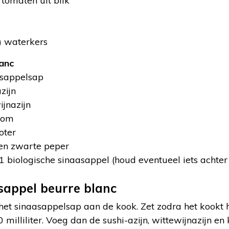
tomaten uit blik
) waterkers
anc
aasappelsap
azijn
ijnazijn
room
oter
en zwarte peper
1 biologische sinaasappel (houd eventueel iets achter
sappel beurre blanc
het sinaasappelsap aan de kook. Zet zodra het kookt 
 milliliter. Voeg dan de sushi-azijn, wittewijnazijn en