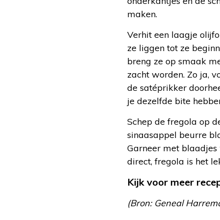
onderkantjes en de sch
maken.
Verhit een laagje olij
ze liggen tot ze begin
breng ze op smaak met 
zacht worden. Zo ja, 
de satéprikker doorhee
je dezelfde bite hebbe
Schep de fregola op d
sinaasappel beurre bl
Garneer met blaadjes 
direct, fregola is het 
Kijk voor meer rec
(Bron: Geneal Harrema