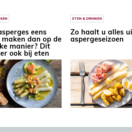
NKEN
ETEN & DRINKEN
asperges eens
Zo haalt u alles u
 maken dan op de
aspergeseizoen
eke manier? Dit
er ook bij eten