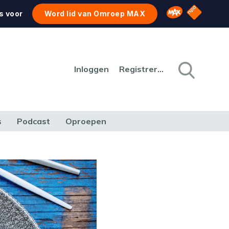
NPO Star
Omroep MAX
s voor
Word lid van Omroep MAX
Inloggen
Registreren
s
Podcast
Oproepen
CULTUUR
NATUUR & MILIEU
REIZEN & VERKEER