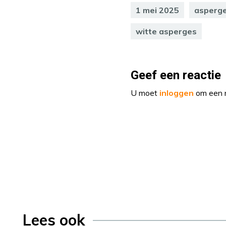
1 mei 2025
asperg
witte asperges
Geef een reactie
U moet
inloggen
om een r
Lees ook