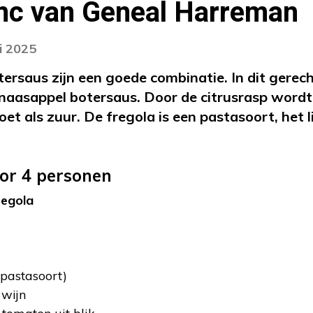
anc van Geneal Harreman
i 2025
ersaus zijn een goede combinatie. In dit gerec
naasappel botersaus. Door de citrusrasp wordt
t als zuur. De fregola is een pastasoort, het l
oor 4 personen
regola
pastasoort)
 wijn