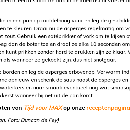
illen in een afsluitbare bak in de koelkast of vriezer 
folie in een pan op middelhoog vuur en leg de geschild
nen te kleuren. Draai nu de asperges regelmatig om v
zout. Gebruik een satéprikker of vork om te kijken of
voeg dan de boter toe en draai ze elke 10 seconden o
n kunt prikken zonder hard te drukken zijn ze klaar. 
n als wanneer ze gekookt zijn, dus niet snotgaar.
e borden en leg de asperges erbovenop. Verwarm ind
anc opnieuw en schenk de saus naast de asperges en 
waterkers en naar smaak eventueel nog wat sinaasa
lekkerst wanneer hij net uit de pan komt.
epten van
Tijd voor MAX
op onze
receptenpagina
n. Foto: Duncan de Fey)