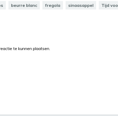
es
beurre blanc
fregola
sinaasappel
Tijd vo
eactie te kunnen plaatsen.