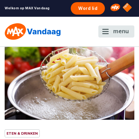
NPO S
Omroep 
Word lid
Welkom op MAX Vandaag
menu
ETEN & DRINKEN