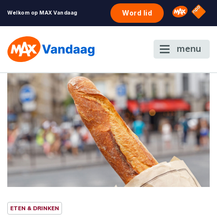
NPO S
Omroep 
Word lid
Welkom op MAX Vandaag
menu
ETEN & DRINKEN