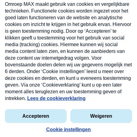
uw mailbox.
Verzend
Nieuwsbrief
Neem hier een gratis abonnement op onze
nieuwsbrief. Elke vrijdag- en dinsdagochtend in uw
mailbox.
Contact
Algemene voorwaarden
Privacyverklaring
Cookieverklaring
Kwetsbaarheid melden
privacyverklaring
Copyright © 2026 MAX Vandaag -
Omroep MAX