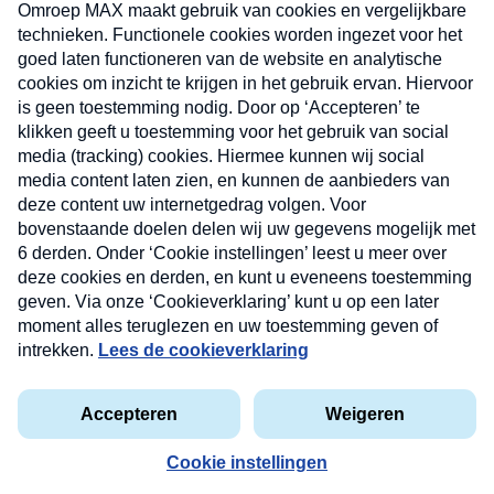
uw mailbox.
Verzend
Nieuwsbrief
Neem hier een gratis abonnement op onze
nieuwsbrief. Elke vrijdag- en dinsdagochtend in uw
mailbox.
Contact
Algemene voorwaarden
Privacyverklaring
Cookieverklaring
Kwetsbaarheid melden
privacyverklaring
Copyright © 2026 MAX Vandaag -
Omroep MAX