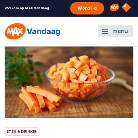
NPO S
Omroep 
Word lid
Welkom op MAX Vandaag
menu
ETEN & DRINKEN