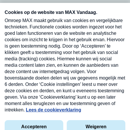
Neem hier een gratis abonnement op onze
nieuwsbrief. Elke vrijdag- en dinsdagochtend in
uw mailbox.
Verzend
Nieuwsbrief
Neem hier een gratis abonnement op onze
nieuwsbrief. Elke vrijdag- en dinsdagochtend in uw
mailbox.
Contact
Algemene voorwaarden
Privacyverklaring
Cookieverklaring