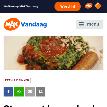
NPO S
Omroep 
Word lid
Welkom op MAX Vandaag
menu
ETEN & DRINKEN