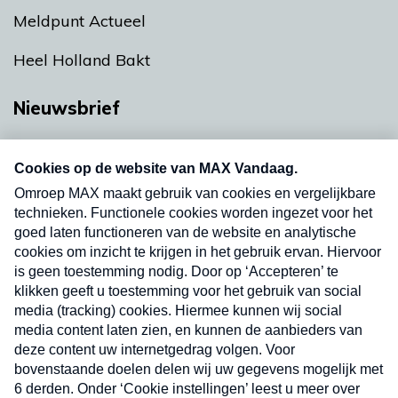
Meldpunt Actueel
Heel Holland Bakt
Nieuwsbrief
Neem hier een gratis abonnement op onze
nieuwsbrief. Elke vrijdag- en dinsdagochtend in
uw mailbox.
Verzend