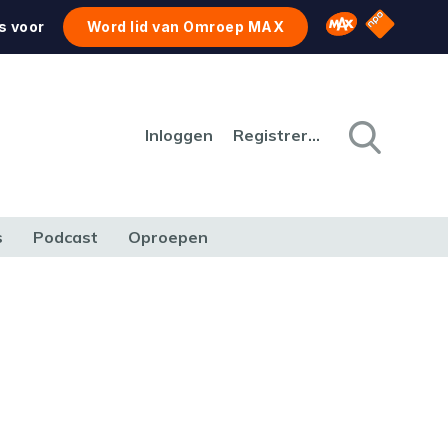
NPO Star
Omroep MAX
s voor
Word lid van Omroep MAX
Inloggen
Registreren
s
Podcast
Oproepen
CULTUUR
NATUUR & MILIEU
REIZEN & VERKEER