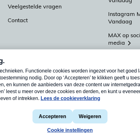
Vandaag
Veelgestelde vragen
Instagram 
Contact
Vandaag
MAX op soc
media
MAX vakan
Meldpunt A
Heel Hollan
aarden
Privacyverklaring
Cookieverklaring