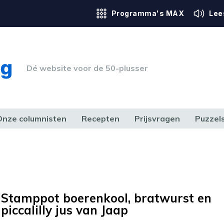
Programma's MAX
Lee
Dé website voor de 50-plusser
Onze columnisten
Recepten
Prijsvragen
Puzzel
ERK & RECHT
GEZONDHEID & SPORT
HUIS, TUIN & HOBBY
MEDIA & 
Stamppot boerenkool, bratwurst en
piccalilly jus van Jaap