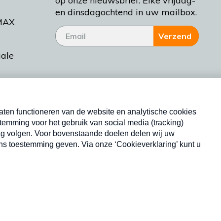
op onze nieuwsbrief. Elke vrijdag-
en dinsdagochtend in uw mailbox.
MAX
Verzend
iale
tieman
ctueel
Nieuwsbrief
d Bakt
Neem hier een gratis abonnement op onze
nieuwsbrief. Elke vrijdag- en dinsdagochtend in uw
mailbox.
Copyright © 2026 MAX Vandaag -
Omroep MAX
privacyverklaring