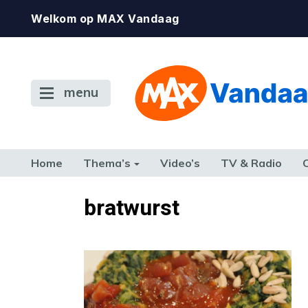
Welkom op MAX Vandaag
menu
Home
Thema’s
Video’s
TV & Radio
CONSUMENT
ETEN & DRINKEN
FAMILIE & RELATIE
GELD, W
bratwurst
TERUG NAAR TOEN