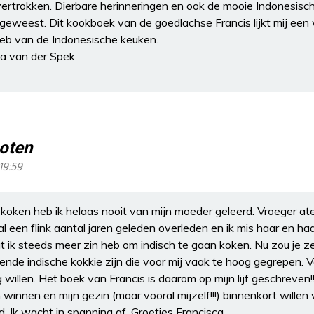
ertrokken. Dierbare herinneringen en ook de mooie Indonesische
n geweest. Dit kookboek van de goedlachse Francis lijkt mij e
eb van de Indonesische keuken.
na van der Spek
oten
19:59
h koken heb ik helaas nooit van mijn moeder geleerd. Vroeger aten
 al een flink aantal jaren geleden overleden en ik mis haar en h
dat ik steeds meer zin heb om indisch te gaan koken. Nu zou je
nde indische kokkie zijn die voor mij vaak te hoog gegrepen. V
g willen. Het boek van Francis is daarom op mijn lijf geschreven!
n winnen en mijn gezin (maar vooral mijzelf!!!) binnenkort wille
jd. Ik wacht in spanning af. Groetjes Francisca.