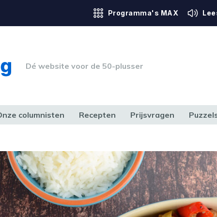
Programma's MAX
Lee
Dé website voor de 50-plusser
Onze columnisten
Recepten
Prijsvragen
Puzzel
ERK & RECHT
GEZONDHEID & SPORT
HUIS, TUIN & HOBBY
MEDIA & 