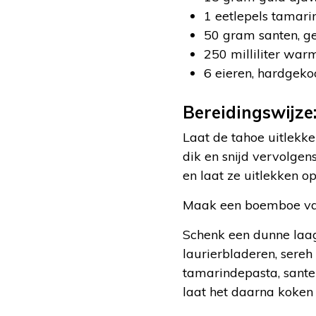
1 eetlepels tamar
50 gram santen, g
250 milliliter war
6 eieren, hardgeko
Bereidingswijze
Laat de tahoe uitlekk
dik en snijd vervolgen
en laat ze uitlekken o
Maak een boemboe van d
Schenk een dunne laag
laurierbladeren, sereh
tamarindepasta, sante
laat het daarna koken t