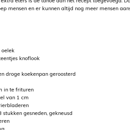
extra eters is de tahoe aan het recept toegevoegd. Dat 
oep mensen en er kunnen altijd nog meer mensen aan
 oelek
teentjes knoflook
een droge koekenpan geroosterd
in te frituren
tel van 1 cm
rierbladeren
n 3 stukken gesneden, gekneusd
eren
wa