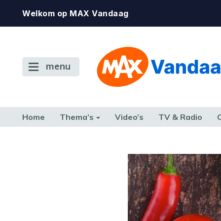
Welkom op MAX Vandaag
menu
Home
Thema’s
Video’s
TV & Radio
CONSUMENT
ETEN & DRINKEN
FAMILIE & RELATIE
GELD, W
TERUG NAAR TOEN