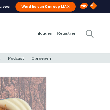
NPO Star
Omroep MAX
s voor
Word lid van Omroep MAX
Inloggen
Registreren
s
Podcast
Oproepen
CULTUUR
NATUUR & MILIEU
REIZEN & VERKEER