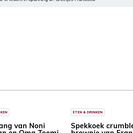
NKEN
ETEN & DRINKEN
ang van Noni
Spekkoek crumbl
an en Oma Toemi
brownie van Fran