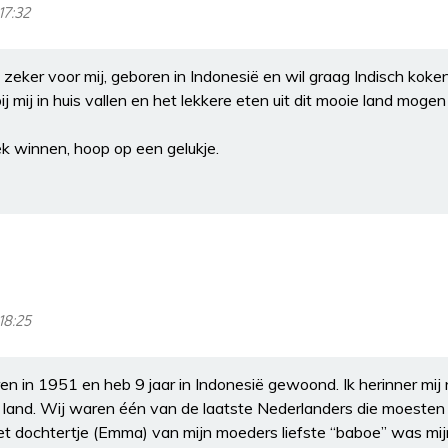
17:32
eker voor mij, geboren in Indonesië en wil graag Indisch koken
j mij in huis vallen en het lekkere eten uit dit mooie land mog
ek winnen, hoop op een gelukje.
18:25
en in 1951 en heb 9 jaar in Indonesië gewoond. Ik herinner mij
e land. Wij waren één van de laatste Nederlanders die moesten
t dochtertje (Emma) van mijn moeders liefste “baboe” was mijn