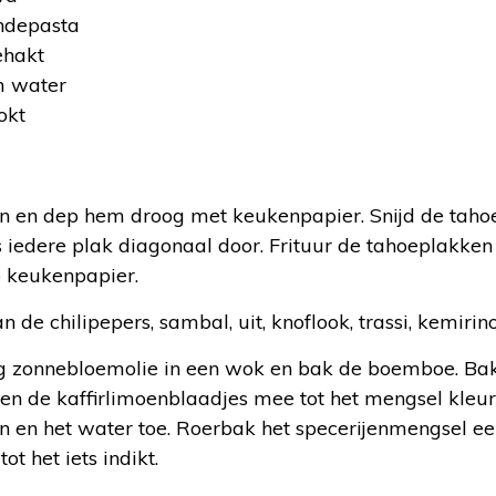
indepasta
ehakt
m water
okt
:
en en dep hem droog met keukenpapier. Snijd de taho
s iedere plak diagonaal door. Frituur de tahoeplakke
p keukenpapier.
e chilipepers, sambal, uit, knoflook, trassi, kemirino
 zonnebloemolie in een wok en bak de boemboe. Bak
 en de kaffirlimoenblaadjes mee tot het mengsel kleu
n en het water toe. Roerbak het specerijenmengsel ee
ot het iets indikt.