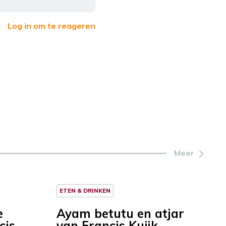
Log in om te reageren
Meer
ETEN & DRINKEN
e
Ayam betutu en atjar
cis
van Francis Kuijk