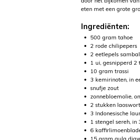
door het bijkomen van 
eten met een grote gr
Ingrediënten:
500 gram tahoe
2 rode chilipepers
2 eetlepels sambal
1 ui, gesnipperd 2 
10 gram trassi
3 kemirinoten, in 
snufje zout
zonnebloemolie, om 
2 stukken laoswor
3 Indonesische lau
1 stengel sereh, i
6 kaffirlimoenblad
15 gram gula dja