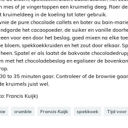
 mes of je vingertoppen een kruimelig deeg. Roer de
 kruimeldeeg in de koeling tot later gebruik.
nie de pure chocolade callets en boter au bain-marie
ndgarde het cacaopoeder, de suiker en vanille doorh
een voor een door het beslag, goed mixen na elke to
 bloem, spekkoekkruiden en het zout door elkaar. Spa
een. Spatel er als laatst de bakvaste chocoladedrup
m met het chocoladebeslag en egaliseer de bovenkant
op.
30 to 35 minuten gaar. Controleer of de brownie gaar
de kruimels juist wel.
to: Francis Kuijk)
nie
crumble
Francis Kuijk
spekkoek
Tijd voo