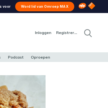
NPO Star
Omroep MAX
s voor
Word lid van Omroep MAX
Inloggen
Registreren
s
Podcast
Oproepen
CULTUUR
NATUUR & MILIEU
REIZEN & VERKEER