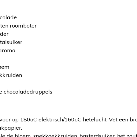
colade
ten roomboter
der
talsuiker
earoma
loem
ekkruiden
e chocoladedruppels
:
voor op 180
o
C elektrisch/160
o
C hetelucht. Vet een b
akpapier.
e de bloem, spekkoekkruiden, basterdsuiker, het zout