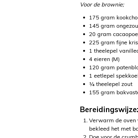
Voor de brownie;
175 gram kookcho
145 gram ongezou
20 gram cacaopoe
225 gram fijne kris
1 theelepel vanill
4 eieren (M)
120 gram patenb
1 eetlepel spekko
¼ theelepel zout
155 gram bakvast
Bereidingswijze
Verwarm de oven 
bekleed het met b
Doe voor de crumbl