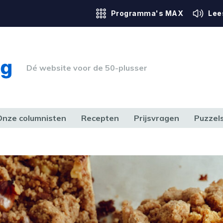
Programma's MAX
Lee
Dé website voor de 50-plusser
Onze columnisten
Recepten
Prijsvragen
Puzzel
ERK & RECHT
GEZONDHEID & SPORT
HUIS, TUIN & HOBBY
MEDIA & 