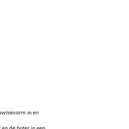
rownievorm in en
 en de boter in een