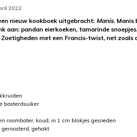
pril 2022
 een nieuw kookboek uitgebracht:
Manis
. Manis 
enk aan: pandan eierkoeken, tamarinde snoepje
 Zoetigheden met een Francis-twist, net zoals
ekkruiden
e basterdsuiker
n roomboter, koud, in 1 cm blokjes gesneden
 geroosterd, gehakt