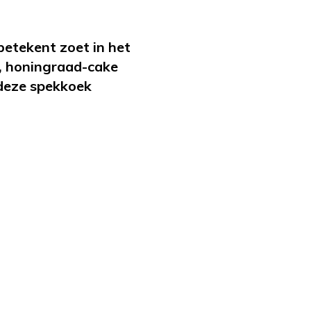
betekent zoet in het
s, honingraad-cake
 deze spekkoek