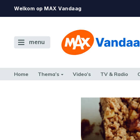
Welkom op MAX Vandaag
menu
Home
Thema’s
Video’s
TV & Radio
CONSUMENT
ETEN & DRINKEN
FAMILIE & RELATIE
GELD, W
TERUG NAAR TOEN