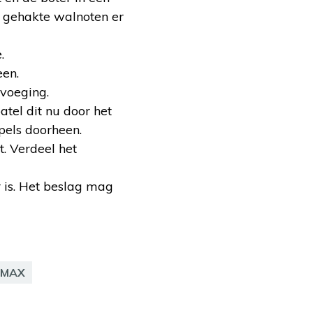
 gehakte walnoten er
.
een.
evoeging.
tel dit nu door het
pels doorheen.
. Verdeel het
 is. Het beslag mag
r MAX