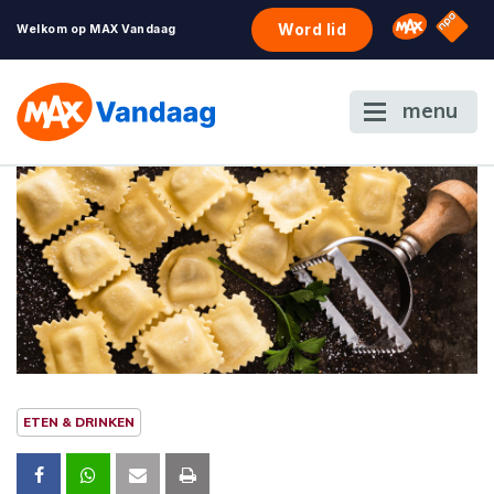
NPO S
Omroep 
Word lid
Welkom op MAX Vandaag
menu
ETEN & DRINKEN