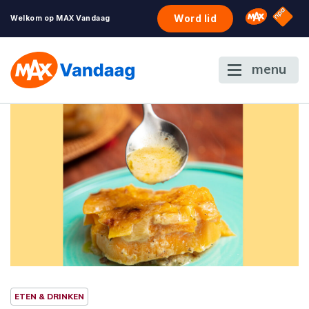
NPO S
Omroep 
Word lid
Welkom op MAX Vandaag
menu
ETEN & DRINKEN