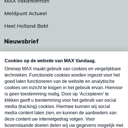
MAX vakantieman
Meldpunt Actueel
Heel Holland Bakt
Nieuwsbrief
Neem hier een gratis abonnement op onze
nieuwsbrief. Elke vrijdag- en dinsdagochtend in
uw mailbox.
Verzend