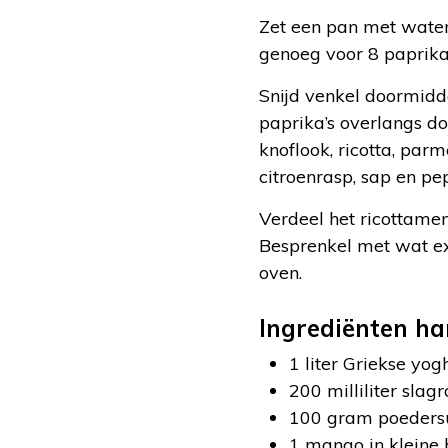
Zet een pan met water
genoeg voor 8 paprika
Snijd venkel doormidd
paprika’s overlangs doo
knoflook, ricotta, pa
citroenrasp, sap en pe
Verdeel het ricottamen
Besprenkel met wat ext
oven.
Ingrediënten h
1 liter Griekse yog
200 milliliter slag
100 gram poeders
1 mango in kleine 