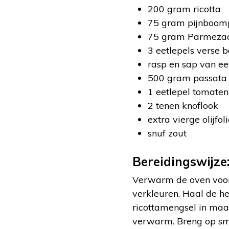
200 gram ricotta
75 gram pijnboomp
75 gram Parmezaa
3 eetlepels verse 
rasp en sap van ee
500 gram passata
1 eetlepel tomate
2 tenen knoflook
extra vierge olijfol
snuf zout
Bereidingswijze
Verwarm de oven voor o
verkleuren. Haal de he
ricottamengsel in maa
verwarm. Breng op smaa