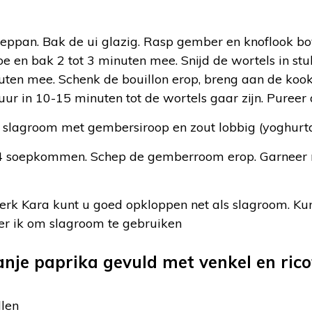
:
soeppan. Bak de ui glazig. Rasp gember en knoflook b
oe en bak 2 tot 3 minuten mee. Snijd de wortels in stu
ten mee. Schenk de bouillon erop, breng aan de kook
ur in 10-15 minuten tot de wortels gaar zijn. Pureer 
 slagroom met gembersiroop en zout lobbig (yoghurtd
4 soepkommen. Schep de gemberroom erop. Garneer m
rk Kara kunt u goed opkloppen net als slagroom. Kunt
r ik om slagroom te gebruiken
anje paprika gevuld met venkel en rico
llen