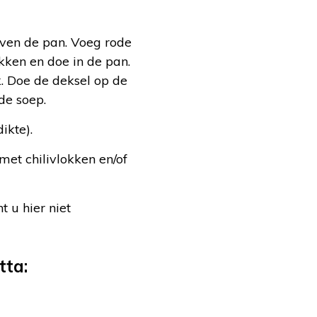
oven de pan. Voeg rode
kken en doe in de pan.
. Doe de deksel op de
de soep.
ikte).
et chilivlokken en/of
 u hier niet
tta: