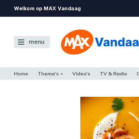
Welkom op MAX Vandaag
menu
Home
Thema’s
Video’s
TV & Radio
CONSUMENT
ETEN & DRINKEN
FAMILIE & RELATIE
GELD, W
TERUG NAAR TOEN