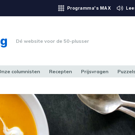
Programma's MAX
Lee
Dé website voor de 50-plusser
Onze columnisten
Recepten
Prijsvragen
Puzzel
ERK & RECHT
GEZONDHEID & SPORT
HUIS, TUIN & HOBBY
MEDIA & 