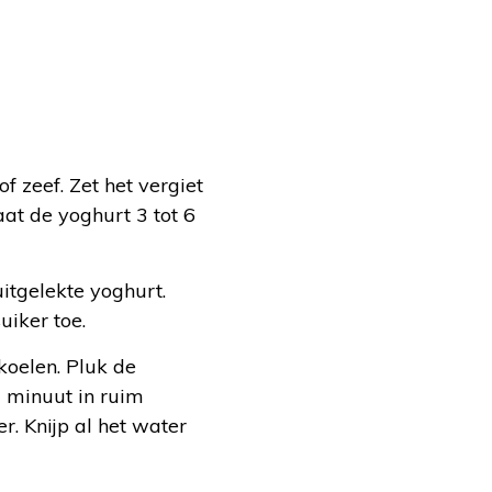
f zeef. Zet het vergiet
at de yoghurt 3 tot 6
itgelekte yoghurt.
uiker toe.
koelen. Pluk de
1 minuut in ruim
r. Knijp al het water