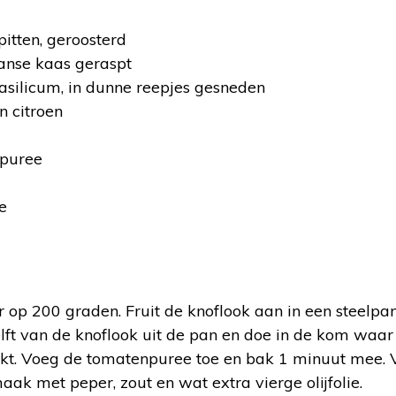
itten, geroosterd
nse kaas geraspt
basilicum, in dunne reepjes gesneden
n citroen
npuree
ie
:
p 200 graden. Fruit de knoflook aan in een steelpan.
lft van de knoflook uit de pan en doe in de kom waar 
kt. Voeg de tomatenpuree toe en bak 1 minuut mee. 
k met peper, zout en wat extra vierge olijfolie.