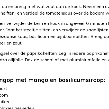
 op en breng met wat zout aan de kook. Neem een o
helften) en verdeel de tomatensaus over de bodem va
en, verwijder de kern en kook in ongeveer 6 minuten 
r (laat het steeltje zitten) en verwijder de zaadlijst
rmezaanse kaas, basilicum en pijnboompittten. Breng 
per en zout.
gsel over de paprikahelften. Leg in iedere paprikahelf
ra olijfolie. Dek de schaal af met aluminiumfolie en 
angop met mango en basilicumsiroop:
hurt
room
uiker
blokjes gesneden