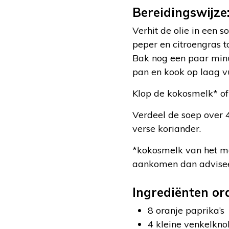
Bereidingswijze
Verhit de olie in een 
peper en citroengras t
Bak nog een paar minu
pan en kook op laag vu
Klop de kokosmelk* of
Verdeel de soep over 
verse koriander.
*kokosmelk van het me
aankomen dan advisee
Ingrediënten or
8 oranje paprika’s
4 kleine venkelkno