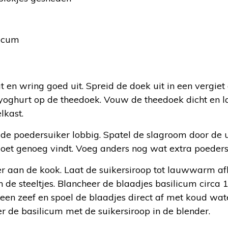
licum
:
en wring goed uit. Spreid de doek uit in een vergiet o
yoghurt op de theedoek. Vouw de theedoek dicht en la
lkast.
de poedersuiker lobbig. Spatel de slagroom door de u
zoet genoeg vindt. Voeg anders nog wat extra poeders
r aan de kook. Laat de suikersiroop tot lauwwarm af
 de steeltjes. Blancheer de blaadjes basilicum circa 
een zeef en spoel de blaadjes direct af met koud wate
er de basilicum met de suikersiroop in de blender.