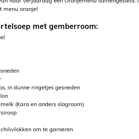
van haar verjaardag een Oranjemenu samengesteld. In 
dit menu oranje!
ortelsoep met gemberroom:
el
gesneden
r
as, in dunne ringetjes gesneden
llon
osmelk (Kara en anders slagroom)
rsiroop
 chilivlokken om te garneren