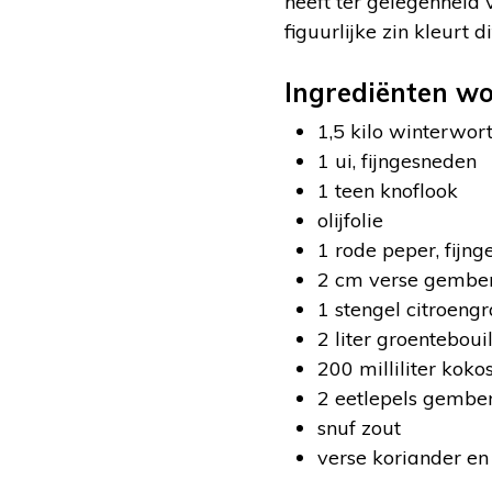
heeft ter gelegenheid 
figuurlijke zin kleurt 
Ingrediënten w
1,5 kilo winterwort
1 ui, fijngesneden
1 teen knoflook
olijfolie
1 rode peper, fijn
2 cm verse gembe
1 stengel citroengr
2 liter groenteboui
200 milliliter kok
2 eetlepels gembe
snuf zout
verse koriander en