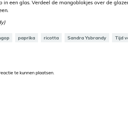
 in een glas. Verdeel de mangoblokjes over de glaze
een.
dy)
ngop
paprika
ricotta
Sandra Ysbrandy
Tijd 
eactie te kunnen plaatsen.