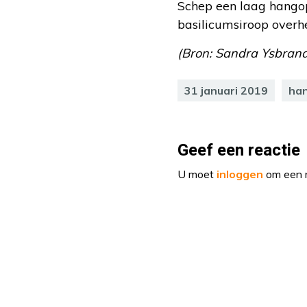
Schep een laag hangop
basilicumsiroop overh
(Bron: Sandra Ysbran
31 januari 2019
ha
Geef een reactie
U moet
inloggen
om een r