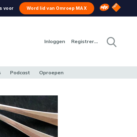
NPO Star
Omroep MAX
s voor
Word lid van Omroep MAX
Inloggen
Registreren
s
Podcast
Oproepen
CULTUUR
NATUUR & MILIEU
REIZEN & VERKEER