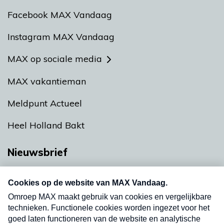
Facebook MAX Vandaag
Instagram MAX Vandaag
MAX op sociale media
MAX vakantieman
Meldpunt Actueel
Heel Holland Bakt
Nieuwsbrief
Neem hier een gratis abonnement op onze
nieuwsbrief. Elke vrijdag- en dinsdagochtend in
uw mailbox.
Verzend