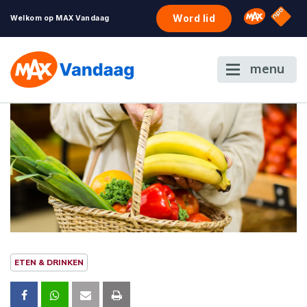
NPO S
Omroep 
Word lid
Welkom op MAX Vandaag
menu
ETEN & DRINKEN