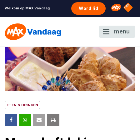
NPO S
Omroep 
Word lid
Welkom op MAX Vandaag
menu
ETEN & DRINKEN