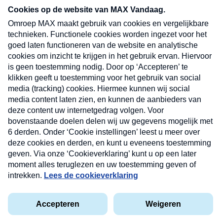
nieuwsbrief. Elke vrijdag- en dinsdagochtend in
uw mailbox.
Verzend
Nieuwsbrief
Neem hier een gratis abonnement op onze
nieuwsbrief. Elke vrijdag- en dinsdagochtend in uw
mailbox.
Contact
Algemene voorwaarden
Privacyverklaring
Cookieverklaring
Kwetsbaarheid melden
privacyverklaring