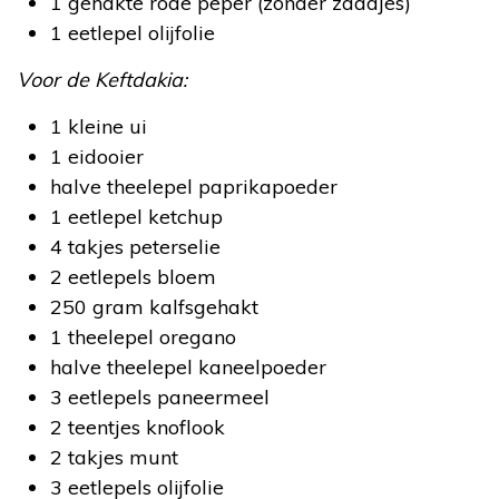
1 gehakte rode peper (zonder zaadjes)
1 eetlepel olijfolie
Voor de Keftdakia:
1 kleine ui
1 eidooier
halve theelepel paprikapoeder
1 eetlepel ketchup
4 takjes peterselie
2 eetlepels bloem
250 gram kalfsgehakt
1 theelepel oregano
halve theelepel kaneelpoeder
3 eetlepels paneermeel
2 teentjes knoflook
2 takjes munt
3 eetlepels olijfolie