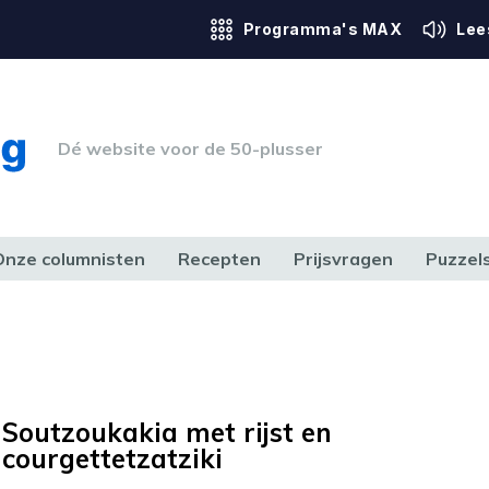
Programma's MAX
Lee
Dé website voor de 50-plusser
Onze columnisten
Recepten
Prijsvragen
Puzzel
ERK & RECHT
GEZONDHEID & SPORT
HUIS, TUIN & HOBBY
MEDIA & 
Soutzoukakia met rijst en
courgettetzatziki