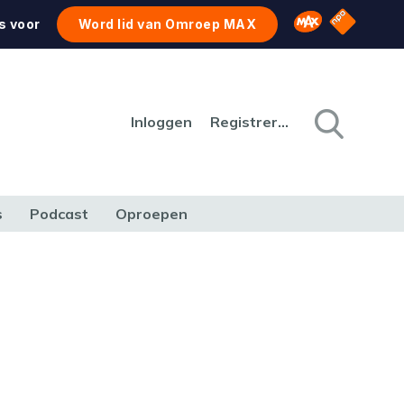
NPO Star
Omroep MAX
s voor
Word lid van Omroep MAX
Inloggen
Registreren
s
Podcast
Oproepen
CULTUUR
NATUUR & MILIEU
REIZEN & VERKEER