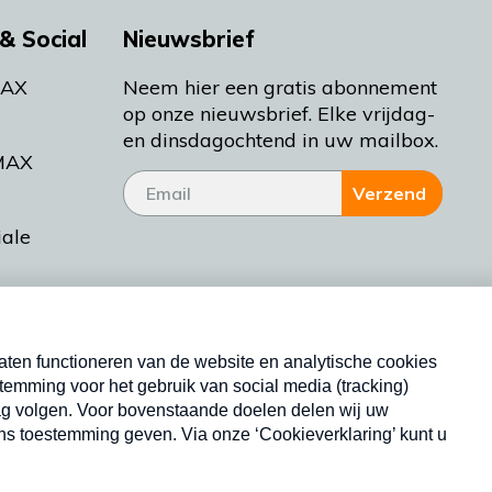
& Social
Nieuwsbrief
MAX
Neem hier een gratis abonnement
op onze nieuwsbrief. Elke vrijdag-
en dinsdagochtend in uw mailbox.
MAX
Verzend
iale
tieman
ctueel
Nieuwsbrief
d Bakt
Neem hier een gratis abonnement op onze
nieuwsbrief. Elke vrijdag- en dinsdagochtend in uw
mailbox.