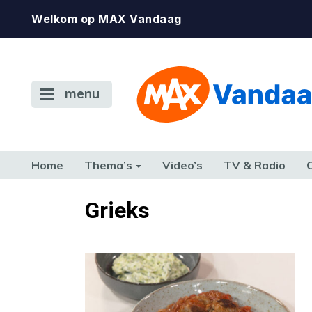
Welkom op MAX Vandaag
menu
Home
Thema’s
Video’s
TV & Radio
CONSUMENT
ETEN & DRINKEN
FAMILIE & RELATIE
GELD, W
Grieks
TERUG NAAR TOEN