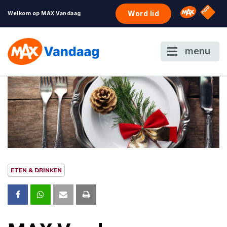
NPO S
Omroep 
Word lid
Welkom op MAX Vandaag
menu
ETEN & DRINKEN