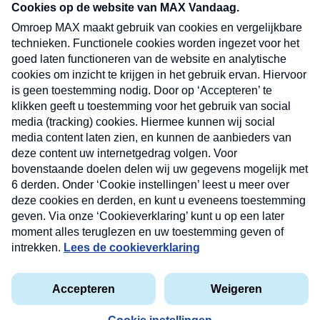
nieuwsbrief. Elke vrijdag- en dinsdagochtend in
uw mailbox.
Verzend
Nieuwsbrief
Neem hier een gratis abonnement op onze
nieuwsbrief. Elke vrijdag- en dinsdagochtend in uw
mailbox.
Contact
Algemene voorwaarden
Privacyverklaring
Cookieverklaring
Kwetsbaarheid melden
privacyverklaring
Copyright © 2026 MAX Vandaag -
Omroep MAX