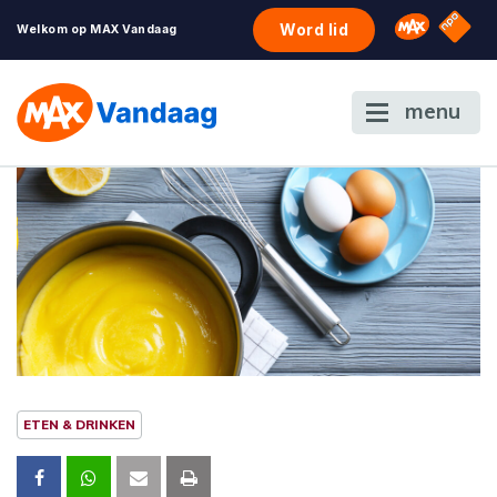
NPO S
Omroep 
Word lid
Welkom op MAX Vandaag
menu
ETEN & DRINKEN