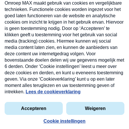
uw mailbox.
Verzend
Nieuwsbrief
Neem hier een gratis abonnement op onze
nieuwsbrief. Elke vrijdag- en dinsdagochtend in uw
mailbox.
Contact
Algemene voorwaarden
Privacyverklaring
Cookieverklaring
Kwetsbaarheid melden
privacyverklaring
Copyright © 2026 MAX Vandaag -
Omroep MAX