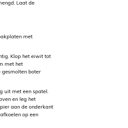
rmengd. Laat de
 bakplaten met
ig. Klop het eiwit tot
em met het
e gesmolten boter
 uit met een spatel.
 oven en leg het
apier aan de onderkant
r afkoelen op een