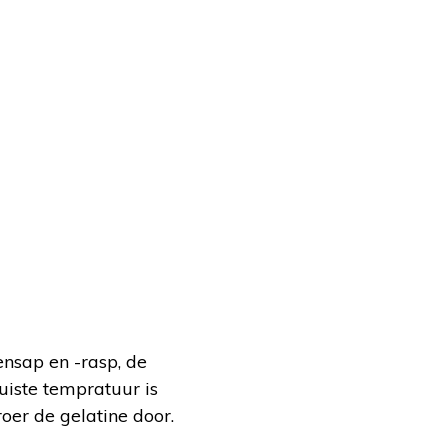
ensap en -rasp, de
uiste tempratuur is
roer de gelatine door.