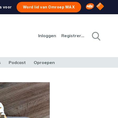
NPO Star
Omroep MAX
s voor
Word lid van Omroep MAX
Inloggen
Registreren
s
Podcast
Oproepen
CULTUUR
NATUUR & MILIEU
REIZEN & VERKEER