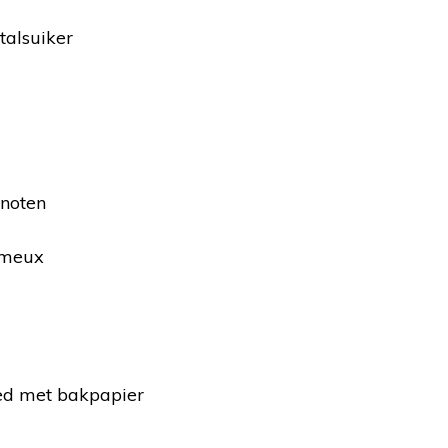
talsuiker
noten
èmeux
ed met bakpapier