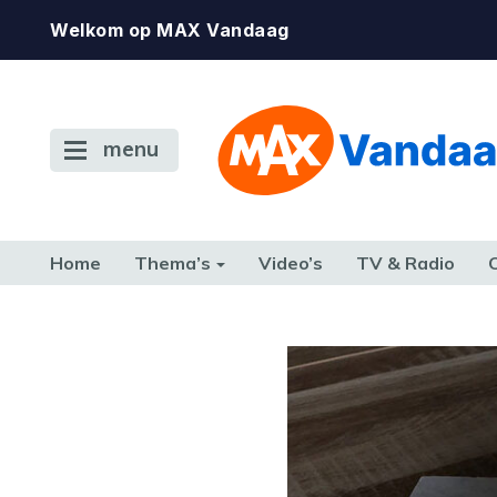
Welkom op MAX Vandaag
menu
Home
Thema’s
Video’s
TV & Radio
CONSUMENT
ETEN & DRINKEN
FAMILIE & RELATIE
GELD, W
TERUG NAAR TOEN