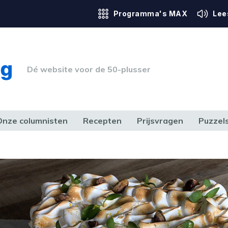
Programma's MAX
Lee
Dé website voor de 50-plusser
Onze columnisten
Recepten
Prijsvragen
Puzzel
ERK & RECHT
GEZONDHEID & SPORT
HUIS, TUIN & HOBBY
MEDIA & 