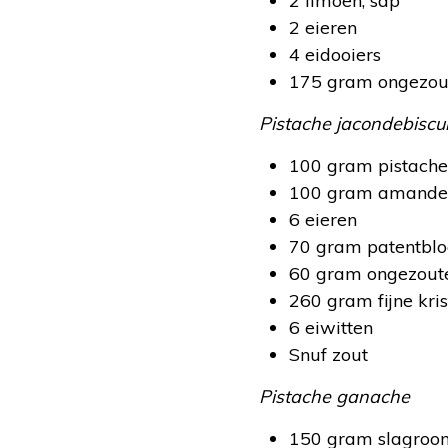
2 limoen, sap
2 eieren
4 eidooiers
175 gram ongezou
Pistache jacondebiscui
100 gram pistache
100 gram amande
6 eieren
70 gram patentbl
60 gram ongezoute
260 gram fijne kris
6 eiwitten
Snuf zout
Pistache ganache
150 gram slagroo