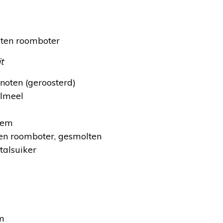
ten roomboter
t
noten (geroosterd)
lmeel
oem
n roomboter, gesmolten
talsuiker
m