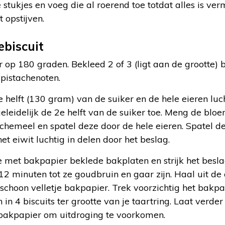
e stukjes en voeg die al roerend toe totdat alles is ve
 opstijven.
ebiscuit
op 180 graden. Bekleed 2 of 3 (ligt aan de grootte)
pistachenoten.
 helft (130 gram) van de suiker en de hele eieren lucht
geleidelijk de 2e helft van de suiker toe. Meng de blo
hemeel en spatel deze door de hele eieren. Spatel d
het eiwit luchtig in delen door het beslag.
 met bakpapier beklede bakplaten en strijk het beslag
 12 minuten tot ze goudbruin en gaar zijn. Haal uit de
schoon velletje bakpapier. Trek voorzichtig het bakp
 in 4 biscuits ter grootte van je taartring. Laat verde
 bakpapier om uitdroging te voorkomen.