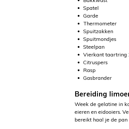
Bakkwast
Spatel
Garde
Thermometer
Spuitzakken
Spuitmondjes
Steelpan
Vierkant taartring
Citruspers
Rasp
Gasbrander
Bereiding limoe
Week de gelatine in ko
eieren en eidooiers. V
bereikt haal je de pan 