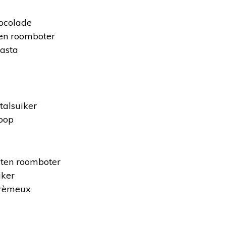
ocolade
en roomboter
asta
talsuiker
roop
ten roomboter
iker
crèmeux