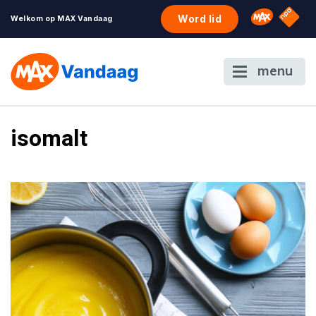
NPO S
Omroep 
Word lid
Welkom op MAX Vandaag
menu
isomalt