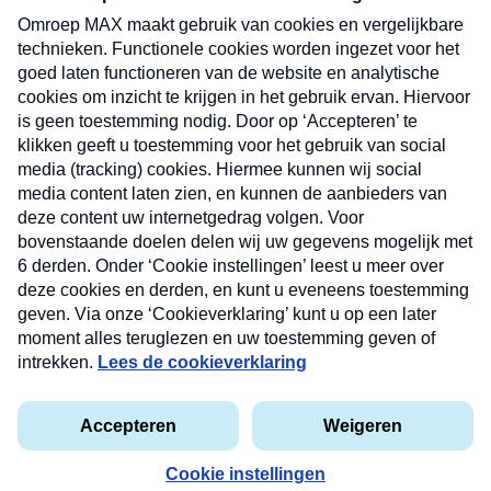
uw mailbox.
Verzend
Nieuwsbrief
Neem hier een gratis abonnement op onze
nieuwsbrief. Elke vrijdag- en dinsdagochtend in uw
mailbox.
Contact
Algemene voorwaarden
Privacyverklaring
Cookieverklaring
Kwetsbaarheid melden
privacyverklaring
Copyright © 2026 MAX Vandaag -
Omroep MAX