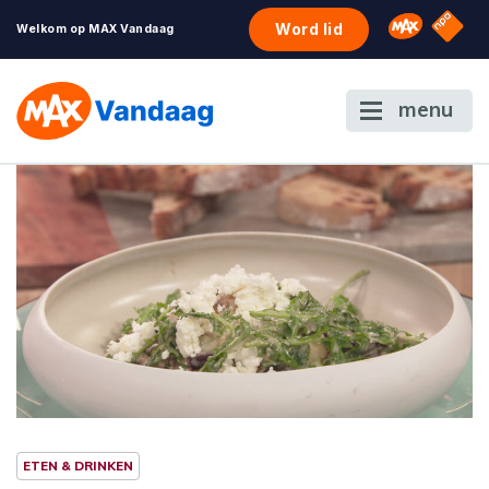
NPO S
Omroep 
Word lid
Welkom op MAX Vandaag
menu
ETEN & DRINKEN