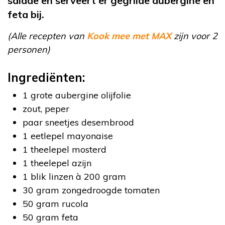
salade en serveert er gegrilde aubergine en
feta bij.
(Alle recepten van
Kook mee met MAX
zijn voor 2
personen)
Ingrediënten:
1 grote aubergine olijfolie
zout, peper
paar sneetjes desembrood
1 eetlepel mayonaise
1 theelepel mosterd
1 theelepel azijn
1 blik linzen à 200 gram
30 gram zongedroogde tomaten
50 gram rucola
50 gram feta