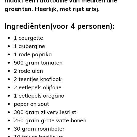
maakt een ratatouille van mediterrane
groenten. Heerlijk, met rijst erbij.
Ingrediënten(voor 4 personen):
1 courgette
1 aubergine
1 rode paprika
500 gram tomaten
2 rode uien
2 teentjes knoflook
2 eetlepels olijfolie
1 eetlepels oregano
peper en zout
300 gram zilvervliesrijst
250 gram grote witte bonen
30 gram roomboter
10 takjes basilicum