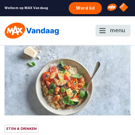
NPO S
Omroep 
Word lid
Welkom op MAX Vandaag
menu
ETEN & DRINKEN