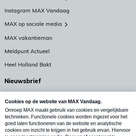
Instagram MAX Vandaag
MAX op sociale media
MAX vakantieman
Meldpunt Actueel
Heel Holland Bakt
Nieuwsbrief
Neem hier een gratis abonnement op onze
nieuwsbrief. Elke vrijdag- en dinsdagochtend in
uw mailbox.
Verzend