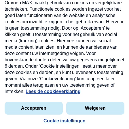
uw mailbox.
Verzend
Nieuwsbrief
Neem hier een gratis abonnement op onze
nieuwsbrief. Elke vrijdag- en dinsdagochtend in uw
mailbox.
Contact
Algemene voorwaarden
Privacyverklaring
Cookieverklaring
Kwetsbaarheid melden
privacyverklaring
Copyright © 2026 MAX Vandaag -
Omroep MAX