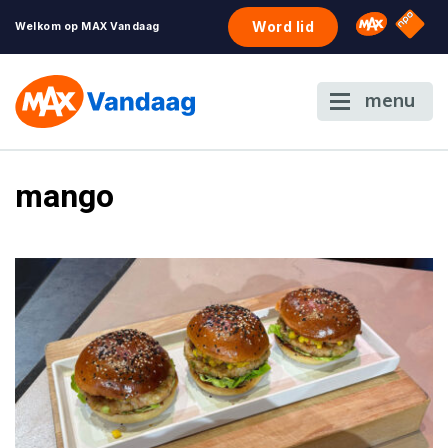
NPO S
Omroep 
Word lid
Welkom op MAX Vandaag
menu
mango