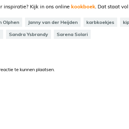
inspiratie? Kijk in ons online
kookboek
. Dat staat vo
n Olphen
Janny van der Heijden
karbkoekjes
ki
n
Sandra Ysbrandy
Sarena Solari
eactie te kunnen plaatsen.