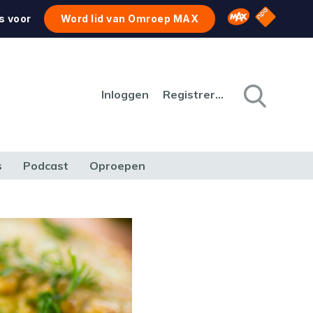
NPO Star
Omroep MAX
s voor
Word lid van Omroep MAX
Inloggen
Registreren
s
Podcast
Oproepen
CULTUUR
NATUUR & MILIEU
REIZEN & VERKEER