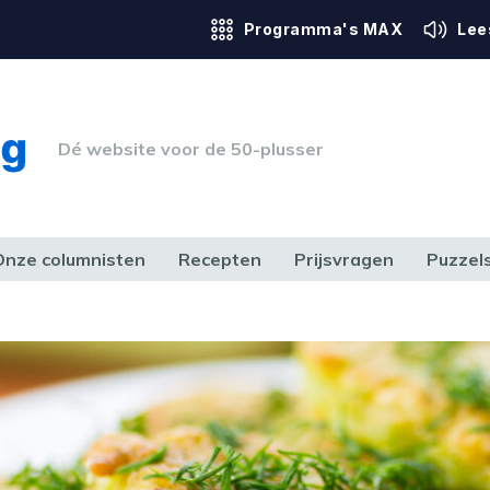
Programma's MAX
Lee
Dé website voor de 50-plusser
Onze columnisten
Recepten
Prijsvragen
Puzzel
ERK & RECHT
GEZONDHEID & SPORT
HUIS, TUIN & HOBBY
MEDIA & 