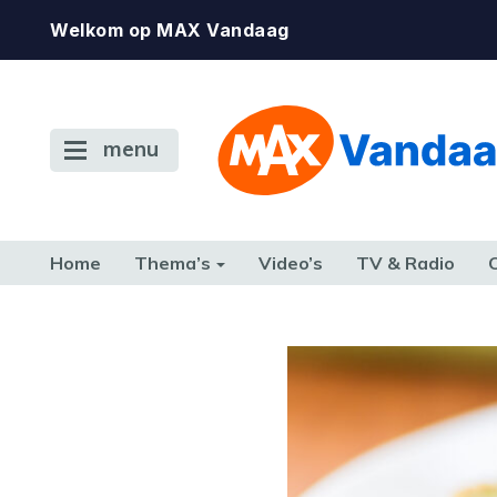
Welkom op MAX Vandaag
menu
Home
Thema’s
Video’s
TV & Radio
CONSUMENT
ETEN & DRINKEN
FAMILIE & RELATIE
GELD, W
TERUG NAAR TOEN