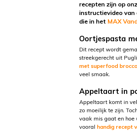
recepten zijn op onz
instructievideo van 
die in het
MAX Vand
Oortjespasta me
Dit recept wordt gemaa
streekgerecht uit Pugli
met superfood broccol
veel smaak.
Appeltaart in p
Appeltaart komt in ve
zo moeilijk te zijn. To
vaak mis gaat en hoe u
vooral
handig recept v