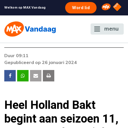
NPO S
Omroep 
Word lid
Welkom op MAX Vandaag
menu
Foutcode 403
Duur 09:11
De gewenste stream is op dit moment niet
Gepubliceerd op 26 januari 2024
beschikbaar. Als het probleem zich blijft
voordoen, neem dan contact op met onze
klantenservice.
Heel Holland Bakt
begint aan seizoen 11,