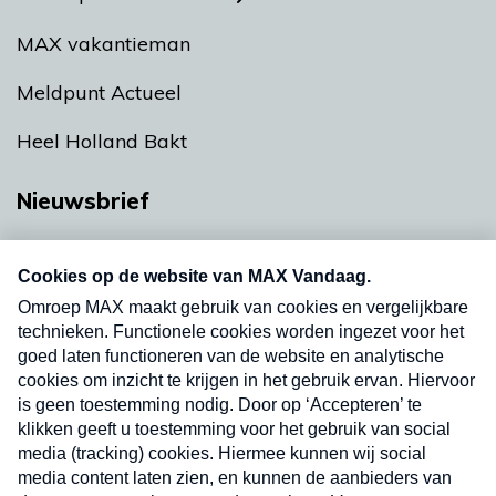
MAX vakantieman
Meldpunt Actueel
Heel Holland Bakt
Nieuwsbrief
Neem hier een gratis abonnement op onze
nieuwsbrief. Elke vrijdag- en dinsdagochtend in
uw mailbox.
Verzend