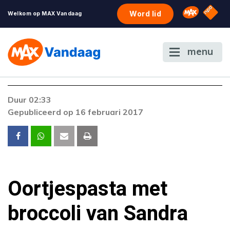
NPO S
Omroep 
Word lid
Welkom op MAX Vandaag
menu
Duur 02:33
Gepubliceerd op 16 februari 2017
Oortjespasta met
broccoli van Sandra