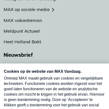
MAX op sociale media
MAX vakantieman
Meldpunt Actueel
Heel Holland Bakt
Nieuwsbrief
Neem hier een gratis abonnement op onze
nieuwsbrief. Elke vrijdag- en dinsdagochtend in
uw mailbox.
Verzend