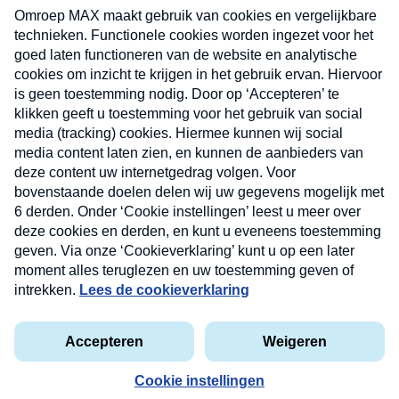
uw mailbox.
Verzend
Nieuwsbrief
Neem hier een gratis abonnement op onze
nieuwsbrief. Elke vrijdag- en dinsdagochtend in uw
mailbox.
Contact
Algemene voorwaarden
Privacyverklaring
Cookieverklaring
Kwetsbaarheid melden
privacyverklaring
Copyright © 2026 MAX Vandaag -
Omroep MAX