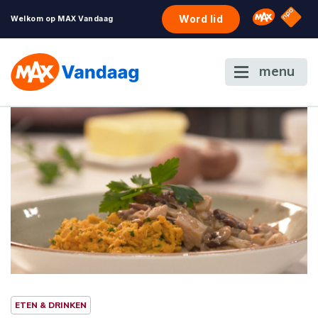
NPO S
Omroep 
Word lid
Welkom op MAX Vandaag
menu
ETEN & DRINKEN