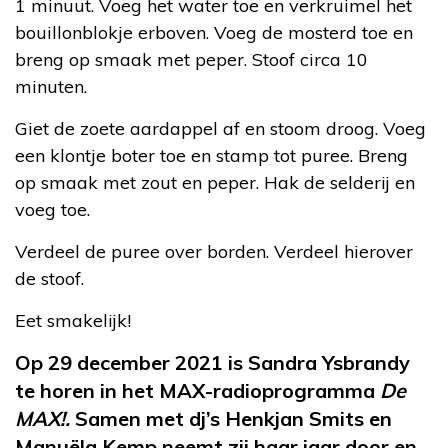
1 minuut. Voeg het water toe en verkruimel het
bouillonblokje erboven. Voeg de mosterd toe en
breng op smaak met peper. Stoof circa 10
minuten.
Giet de zoete aardappel af en stoom droog. Voeg
een klontje boter toe en stamp tot puree. Breng
op smaak met zout en peper. Hak de selderij en
voeg toe.
Verdeel de puree over borden. Verdeel hierover
de stoof.
Eet smakelijk!
Op 29 december 2021 is Sandra Ysbrandy
te horen in het MAX-radioprogramma
De
MAX!.
Samen met dj’s Henkjan Smits en
Manuëla Kemp neemt zij haar jaar door en