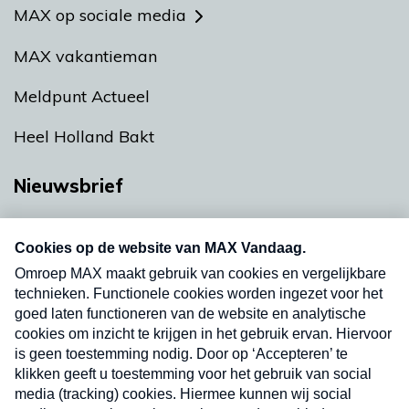
MAX op sociale media
MAX vakantieman
Meldpunt Actueel
Heel Holland Bakt
Nieuwsbrief
Neem hier een gratis abonnement op onze
nieuwsbrief. Elke vrijdag- en dinsdagochtend in
uw mailbox.
Verzend