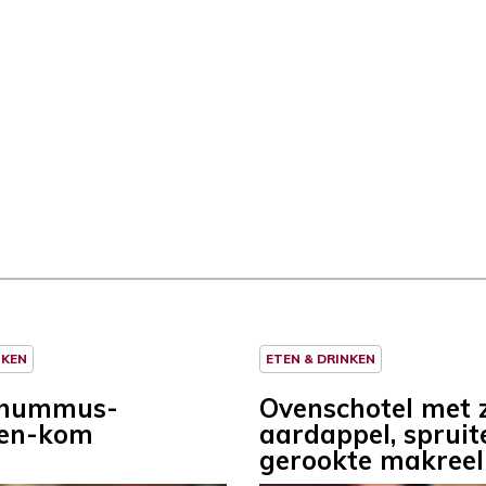
NKEN
ETEN & DRINKEN
 hummus-
Ovenschotel met 
ten-kom
aardappel, spruit
gerookte makreel