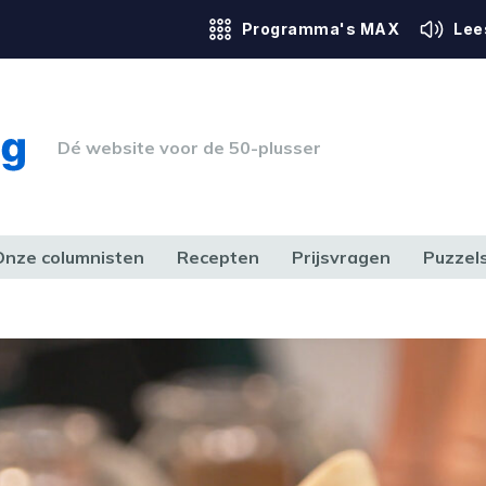
Programma's MAX
Lee
Dé website voor de 50-plusser
Onze columnisten
Recepten
Prijsvragen
Puzzel
ERK & RECHT
GEZONDHEID & SPORT
HUIS, TUIN & HOBBY
MEDIA & 