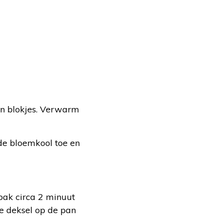
 in blokjes. Verwarm
 de bloemkool toe en
bak circa 2 minuut
e deksel op de pan