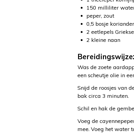
150 milliliter wate
peper, zout
0,5 bosje koriande
2 eetlepels Grieks
2 kleine naan
Bereidingswijze
Was de zoete aardappel
een scheutje olie in e
Snijd de roosjes van d
bak circa 3 minuten.
Schil en hak de gembe
Voeg de cayennepeper,
mee. Voeg het water t