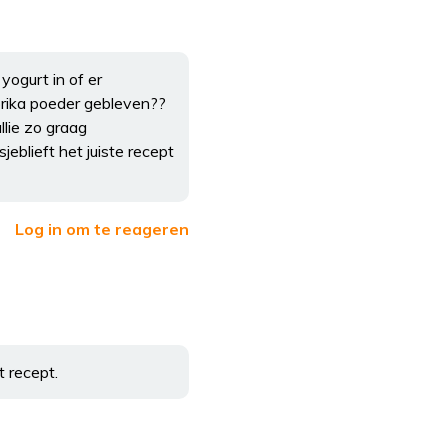
ogurt in of er
prika poeder gebleven??
ullie zo graag
eblieft het juiste recept
Log in om te reageren
t recept.