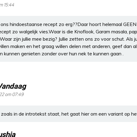
om 15:44
 ons hindoestaanse recept zo erg??Daar hoort helemaal GEEN y
ecept zo walgelijk vies.Waar is die Knoflook, Garam masala, pa
Waar zijn jullie mee bezig? Jullie zetten ons zo voor schut. Als j
llen maken en het graag willen delen met anderen, geef dan alsj
 kunnen genieten zonder over hun nek te kunnen gaan .
Vandaag
022 om 07:49
zoals in de introtekst staat, het gaat hier om een variant op he
shia