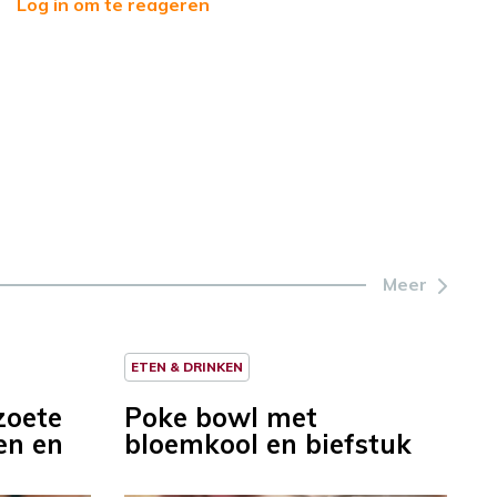
Log in om te reageren
Meer
ETEN & DRINKEN
zoete
Poke bowl met
en en
bloemkool en biefstuk