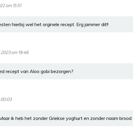
22 om 15:51
esten hierbij wel het orginele recept. Erg jammer dit!!
i 2023 om 19:46
oed recept van Aloo gobi bezorgen?
 00:03
! Maar ik heb het zonder Griekse yoghurt en zonder naam brood