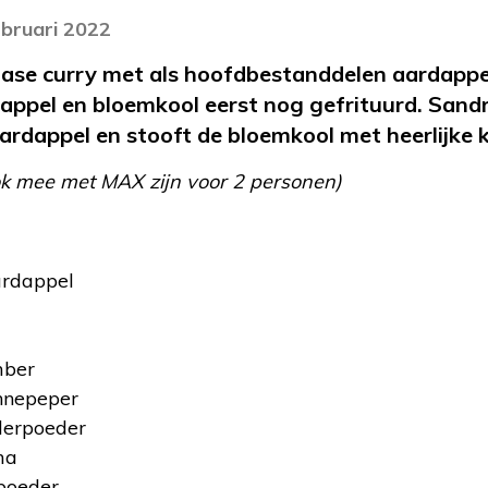
ebruari 2022
diase curry met als hoofdbestanddelen aardappe
appel en bloemkool eerst nog gefrituurd. Sand
ardappel en stooft de bloemkool met heerlijke k
ok mee met MAX zijn voor 2 personen)
ardappel
mber
ennepeper
derpoeder
ma
npoeder