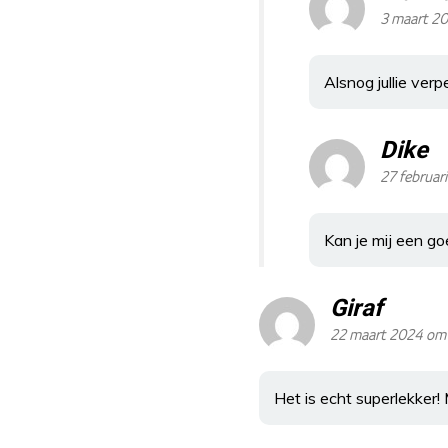
3 maart 20
Alsnog jullie verp
Dike
27 februar
Kan je mij een g
Giraf
22 maart 2024 om
Het is echt superlekker