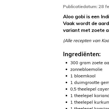
Publicatiedatum: 28 f
Aloo gobi is een In
Vaak wordt de aard
variant met zoete a
(Alle recepten van Ko
Ingrediënten:
300 gram zoete a
zonnebloemolie
1 bloemkool
1 duimgrootte ge
0,5 theelepel cay
1 theelepel korian
1 theelepel kurku
1 theelepel komij