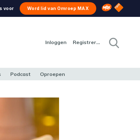
NPO Star
Omroep MAX
s voor
Word lid van Omroep MAX
Inloggen
Registreren
s
Podcast
Oproepen
CULTUUR
NATUUR & MILIEU
REIZEN & VERKEER