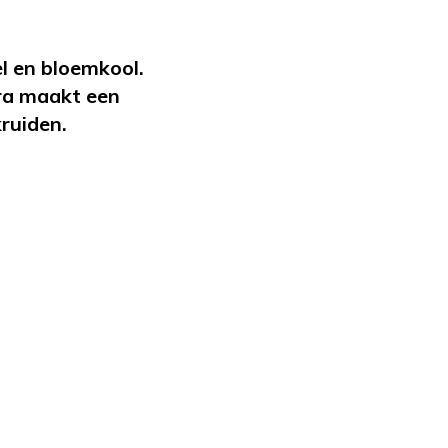
l en bloemkool.
ra maakt een
ruiden.