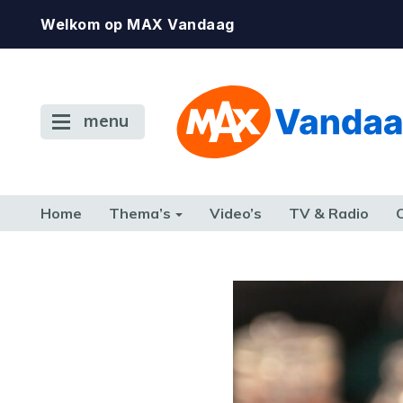
Welkom op MAX Vandaag
menu
Home
Thema’s
Video’s
TV & Radio
CONSUMENT
ETEN & DRINKEN
FAMILIE & RELATIE
GELD, W
TERUG NAAR TOEN