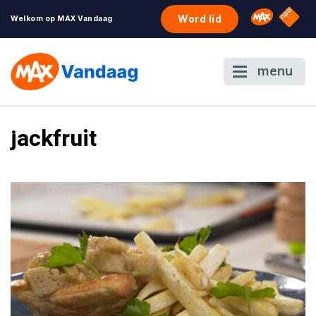
NPO S
Omroep 
Word lid
Welkom op MAX Vandaag
menu
jackfruit