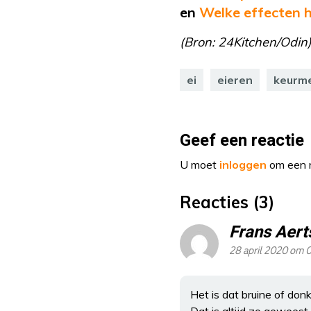
en
Welke effecten h
(Bron: 24Kitchen/Odin
ei
eieren
keurm
Geef een reactie
U moet
inloggen
om een r
Reacties (3)
Frans Aert
28 april 2020 om 
Het is dat bruine of donk