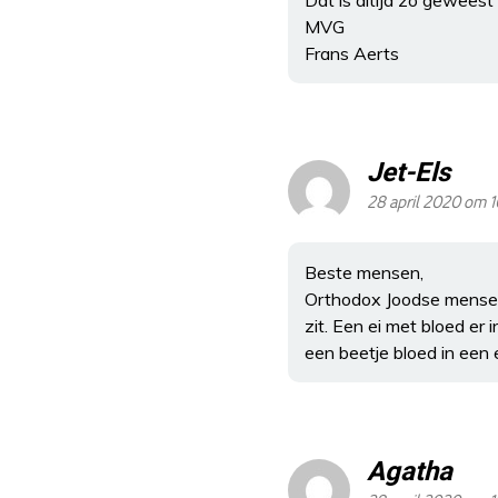
Dat is altijd zo geweest 
MVG
Frans Aerts
Jet-Els
28 april 2020 om 1
Beste mensen,
Orthodox Joodse mensen 
zit. Een ei met bloed er
een beetje bloed in een 
Agatha