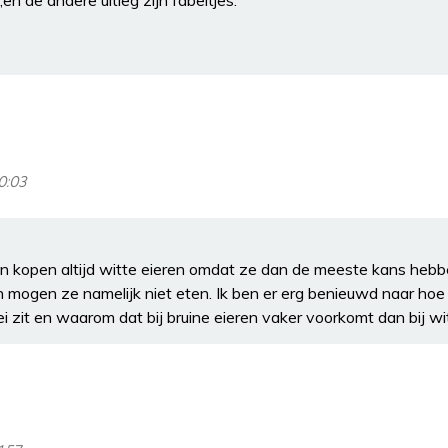
,en de andere uitleg zijn fabeltjes.
0:03
kopen altijd witte eieren omdat ze dan de meeste kans hebbe
 in mogen ze namelijk niet eten. Ik ben er erg benieuwd naar ho
ei zit en waarom dat bij bruine eieren vaker voorkomt dan bij wi