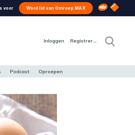
NPO Star
Omroep MAX
s voor
Word lid van Omroep MAX
Inloggen
Registreren
s
Podcast
Oproepen
CULTUUR
NATUUR & MILIEU
REIZEN & VERKEER