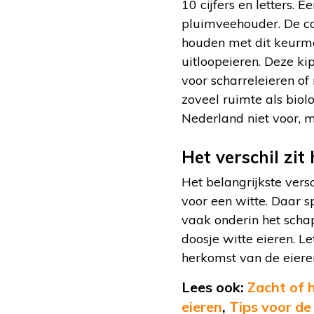
10 cijfers en letters. 
pluimveehouder. De cod
houden met dit keurme
uitloopeieren. Deze k
voor scharreleieren o
zoveel ruimte als biolo
Nederland niet voor, 
Het verschil zit
Het belangrijkste versc
voor een witte. Daar s
vaak onderin het schap
doosje witte eieren. L
herkomst van de eiere
Lees ook:
Zacht of 
eieren
,
Tips voor de