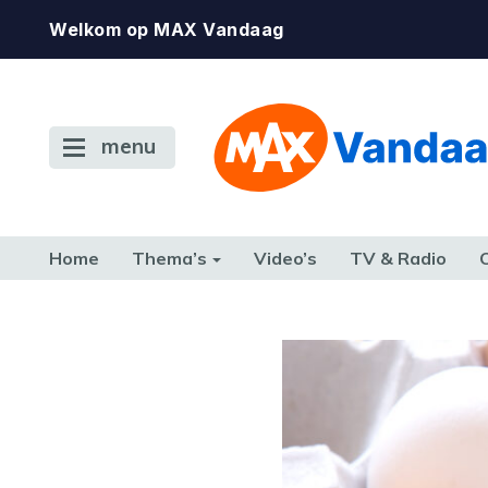
Welkom op MAX Vandaag
menu
Home
Thema’s
Video’s
TV & Radio
CONSUMENT
ETEN & DRINKEN
FAMILIE & RELATIE
GELD, W
TERUG NAAR TOEN