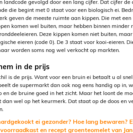
Een landcode gevolgd door een lang cijfer. Dat cijfer d
e die begint met 0 staat voor een biologisch ei. Bedr
rk geven de meeste ruimte aan kippen. Die met een 1
ippen komen wel buiten, maar hebben binnen minder r
f ronddeeleieren. Deze kippen komen niet buiten, maa
gische eieren (code 0). De 3 staat voor kooi-eieren. D
maar worden soms nog wel verkocht op markten.
 hem in de prijs
hil is de prijs. Want voor een bruin ei betaalt u al sne
peelt de supermarkt dan ook nog eens handig op in, w
 en de bruine goed in het zicht. Maar het loont de m
et dan wel op het keurmerk. Dat staat op de doos en ve
n.
hardgekookt ei gezonder? Hoe lang bewaren? En
 voorraadkast en recept groenteomelet van Jan