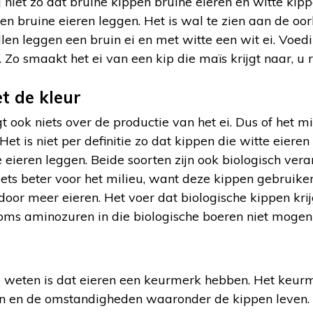
j niet zo dat bruine kippen bruine eieren en witte kipp
n bruine eieren leggen. Het is wal te zien aan de oorl
llen leggen een bruin ei en met witte een wit ei. Voe
 Zo smaakt het ei van een kip die maïs krijgt naar, u r
t de kleur
t ook niets over de productie van het ei. Dus of het mi
et is niet per definitie zo dat kippen die witte eiere
 eieren leggen. Beide soorten zijn ook biologisch vera
s iets beter voor het milieu, want deze kippen gebruike
oor meer eieren. Het voer dat biologische kippen krijg
 soms aminozuren in die biologische boeren niet mogen
 weten is dat eieren een keurmerk hebben. Het keurm
n en de omstandigheden waaronder de kippen leven. 