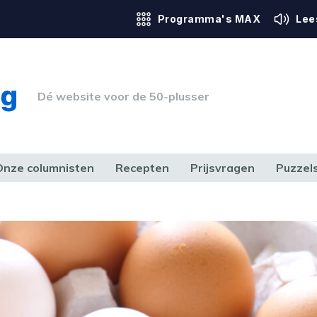
Programma's MAX
Lee
Dé website voor de 50-plusser
Onze columnisten
Recepten
Prijsvragen
Puzzel
ERK & RECHT
GEZONDHEID & SPORT
HUIS, TUIN & HOBBY
MEDIA & 