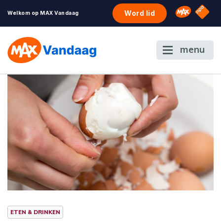
NPO S
Omroep 
Word lid
Welkom op MAX Vandaag
menu
ETEN & DRINKEN