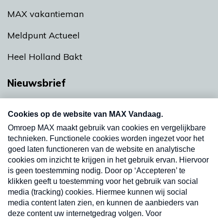
MAX vakantieman
Meldpunt Actueel
Heel Holland Bakt
Nieuwsbrief
Neem hier een gratis abonnement op onze
nieuwsbrief. Elke vrijdag- en dinsdagochtend in
uw mailbox.
Verzend