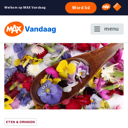
NPO S
Omroep 
Word lid
Welkom op MAX Vandaag
menu
ETEN & DRINKEN