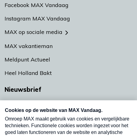
Facebook MAX Vandaag
Instagram MAX Vandaag
MAX op sociale media
MAX vakantieman
Meldpunt Actueel
Heel Holland Bakt
Nieuwsbrief
Neem hier een gratis abonnement op onze
nieuwsbrief. Elke vrijdag- en dinsdagochtend in
uw mailbox.
Verzend