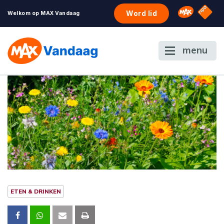
NPO S
Omroep 
Word lid
Welkom op MAX Vandaag
menu
ETEN & DRINKEN