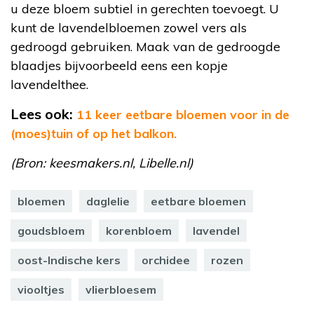
u deze bloem subtiel in gerechten toevoegt. U
kunt de lavendelbloemen zowel vers als
gedroogd gebruiken. Maak van de gedroogde
blaadjes bijvoorbeeld eens een kopje
lavendelthee.
Lees ook:
11 keer eetbare bloemen voor in de
(moes)tuin of op het balkon.
(Bron: keesmakers.nl, Libelle.nl)
bloemen
daglelie
eetbare bloemen
goudsbloem
korenbloem
lavendel
oost-Indische kers
orchidee
rozen
viooltjes
vlierbloesem