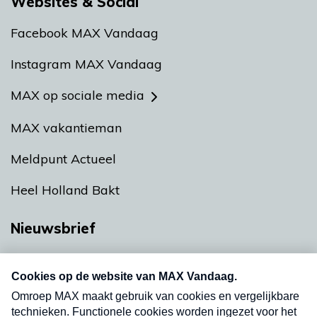
Websites & Social
Facebook MAX Vandaag
Instagram MAX Vandaag
MAX op sociale media
MAX vakantieman
Meldpunt Actueel
Heel Holland Bakt
Nieuwsbrief
Neem hier een gratis abonnement op onze
nieuwsbrief. Elke vrijdag- en dinsdagochtend in
uw mailbox.