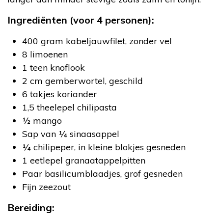
Ingrediënten (voor 4 personen):
400 gram kabeljauwfilet, zonder vel
8 limoenen
1 teen knoflook
2 cm gemberwortel, geschild
6 takjes koriander
1,5 theelepel chilipasta
½ mango
Sap van ¼ sinaasappel
¼ chilipeper, in kleine blokjes gesneden
1 eetlepel granaatappelpitten
Paar basilicumblaadjes, grof gesneden
Fijn zeezout
Bereiding: