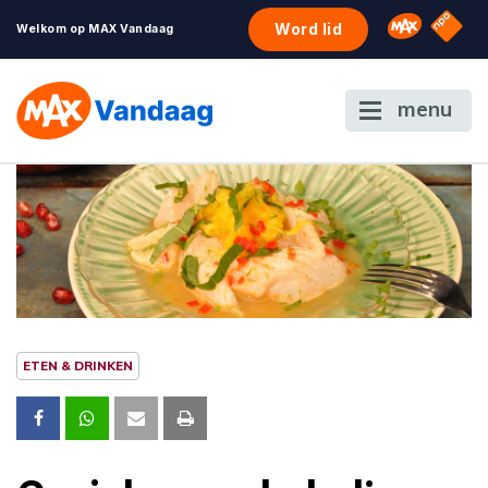
NPO S
Omroep 
Word lid
Welkom op MAX Vandaag
menu
ETEN & DRINKEN