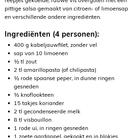
reepjes gekoelde, rauwe vis overgoten met een
pittige salsa gemaakt van citroen- of limoensap
en verschillende andere ingrediënten.
Ingrediënten (4 personen):
400 g kabeljauwfilet, zonder vel
sap van 10 limoenen
½ tl zout
2 tl amarillopasta (of chilipasta)
½ rode spaanse peper, in dunne ringen
gesneden
½ knoflookteen
15 takjes koriander
2 tl gecondenseerde melk
8 tl visbouillon
1 rode ui, in ringen gesneden
1 zoete aardappel, gekookt en in blokjes