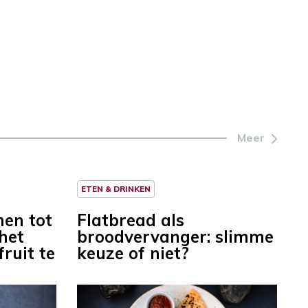
Meer
ETEN & DRINKEN
en tot
Flatbread als
het
broodvervanger: slimme
ruit te
keuze of niet?