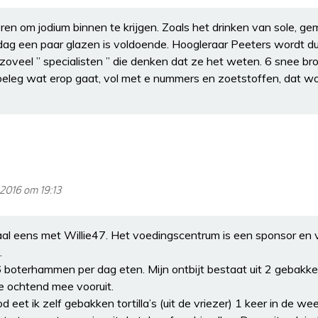
ren om jodium binnen te krijgen. Zoals het drinken van sole, ge
dag een paar glazen is voldoende. Hoogleraar Peeters wordt du
oveel ” specialisten ” die denken dat ze het weten. 6 snee bro
eleg wat erop gaat, vol met e nummers en zoetstoffen, dat wor
 2016 om 19:13
aal eens met Willie47. Het voedingscentrum is een sponsor en
.
6 boterhammen per dag eten. Mijn ontbijt bestaat uit 2 gebakke
le ochtend mee vooruit.
d eet ik zelf gebakken tortilla’s (uit de vriezer) 1 keer in de w