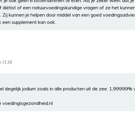
f je ook geen 6 boterhammen te eten. Als je zeker weet dat je 
of diëtist of een natuurvoedingskundige vragen of ze het kunne
Zij kunnen je helpen door middel van een goed voedingsadvies
ijk een supplement kan ook.
m 13:39
wel degelijk jodium zoals in alle producten uit de zee. 1,99999%
te voedingisgezondheid.nl