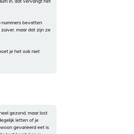
dium in, dat vervangt het
E-nummers bevatten
zuiver, maar dat zijn ze
.
oet je het ook niet
 heel gezond, maar lost
gelijk letten of je
gewoon gevarieerd eet is