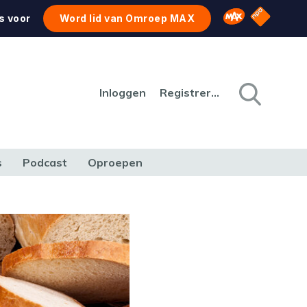
NPO Star
Omroep MAX
s voor
Word lid van Omroep MAX
Inloggen
Registreren
s
Podcast
Oproepen
CULTUUR
NATUUR & MILIEU
REIZEN & VERKEER