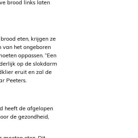
we brood links laten
brood eten, krijgen ze
en van het ongeboren
moeten oppassen. “Een
nderlijk op de slokdarm
klier eruit en zal de
ar Peeters.
od heeft de afgelopen
voor de gezondheid,
 moeten eten. Dit