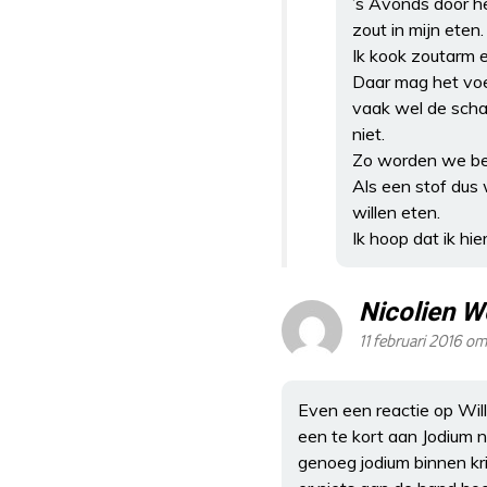
’s Avonds door he
zout in mijn eten.
Ik kook zoutarm 
Daar mag het vo
vaak wel de schad
niet.
Zo worden we bed
Als een stof dus 
willen eten.
Ik hoop dat ik hie
Nicolien W
11 februari 2016 om
Even een reactie op Will
een te kort aan Jodium ni
genoeg jodium binnen krij