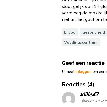
staat gelijk aan 14 gl
verreweg de makkelijk
niet uit, het gaat om h
brood
gezondheid
Voedingscentrum
Geef een reactie
U moet
inloggen
om een r
Reacties (4)
willie47
11 februari 2016 om