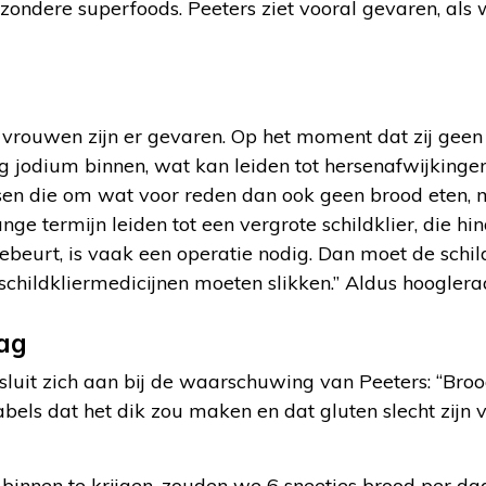
zondere superfoods. Peeters ziet vooral gevaren, als 
vrouwen zijn er gevaren. Op het moment dat zij geen 
ig jodium binnen, wat kan leiden tot hersenafwijking
en die om wat voor reden dan ook geen brood eten, 
nge termijn leiden tot een vergrote schildklier, die hi
ebeurt, is vaak een operatie nodig. Dan moet de schild
 schildkliermedicijnen moeten slikken.” Aldus hooglera
dag
sluit zich aan bij de waarschuwing van Peeters: “Bro
abels dat het dik zou maken en dat gluten slecht zijn 
innen te krijgen, zouden we 6 sneetjes brood per dag