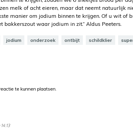
azen melk of acht eieren, maar dat neemt natuurlijk n
ste manier om jodium binnen te krijgen. Of u wit of 
et bakkerszout waar jodium in zit.” Aldus Peeters.
jodium
onderzoek
ontbijt
schildklier
supe
eactie te kunnen plaatsen.
 14:13