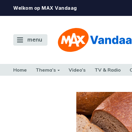
Welkom op MAX Vandaag
menu
Home
Thema’s
Video’s
TV & Radio
CONSUMENT
ETEN & DRINKEN
FAMILIE & RELATIE
GELD, W
TERUG NAAR TOEN