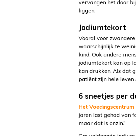
vervangen het door bij
liggen.
Jodiumtekort
Vooral voor zwangere 
waarschijnlijk te wein
kind. Ook andere mens
jodiumtekort kan op la
kan drukken. Als dat g
patiënt zijn hele leven
6 sneetjes per 
Het Voedingscentrum
jaren last gehad van f
maar dat is onzin.”
Om voldoende jodium b