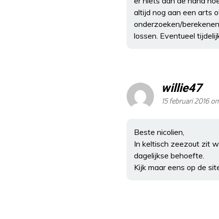
er niets aan de hand hoe
altijd nog aan een arts 
onderzoeken/berekenen. 
lossen. Eventueel tijdel
willie47
15 februari 2016 o
Beste nicolien,
In keltisch zeezout zit 
dagelijkse behoefte.
Kijk maar eens op de si