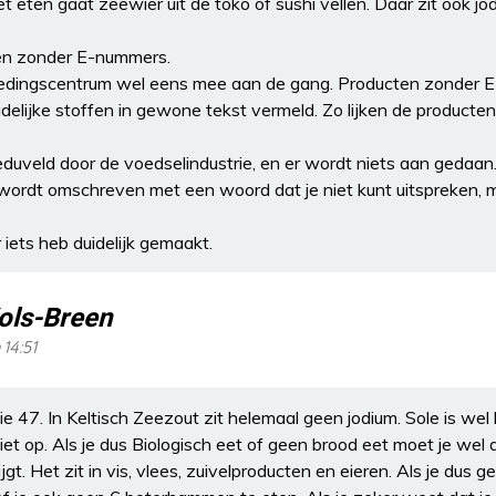
t eten gaat zeewier uit de toko of sushi vellen. Daar zit ook jo
en zonder E-nummers.
edingscentrum wel eens mee aan de gang. Producten zonder 
elijke stoffen in gewone tekst vermeld. Zo lijken de producten 
uveld door de voedselindustrie, en er wordt niets aan gedaan
wordt omschreven met een woord dat je niet kunt uitspreken, m
r iets heb duidelijk gemaakt.
ols-Breen
 14:51
ie 47. In Keltisch Zeezout zit helemaal geen jodium. Sole is wel
et op. Als je dus Biologisch eet of geen brood eet moet je wel de
gt. Het zit in vis, vlees, zuivelproducten en eieren. Als je dus 