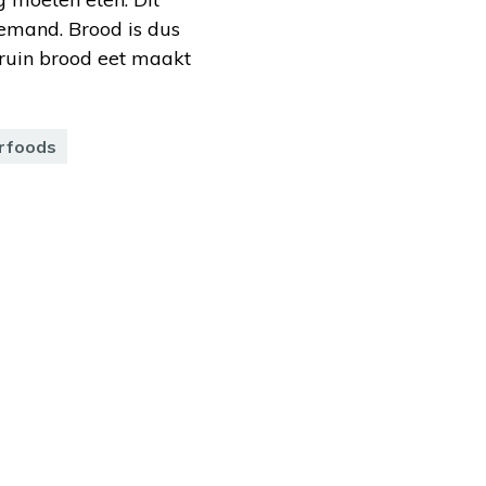
iemand. Brood is dus
bruin brood eet maakt
rfoods