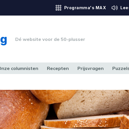
Programma's MAX
Lee
Dé website voor de 50-plusser
Onze columnisten
Recepten
Prijsvragen
Puzzel
ERK & RECHT
GEZONDHEID & SPORT
HUIS, TUIN & HOBBY
MEDIA & 