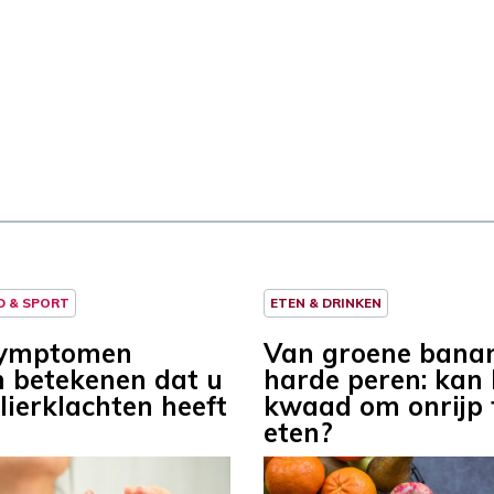
D & SPORT
ETEN & DRINKEN
symptomen
Van groene banan
 betekenen dat u
harde peren: kan 
lierklachten heeft
kwaad om onrijp f
eten?