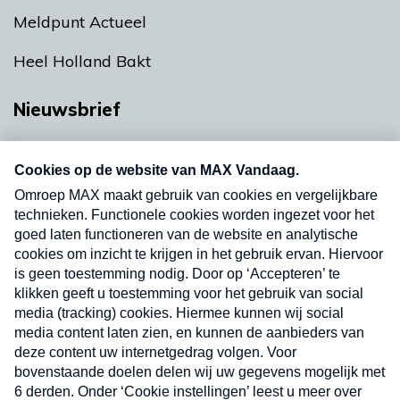
Meldpunt Actueel
Heel Holland Bakt
Nieuwsbrief
Neem hier een gratis abonnement op onze
nieuwsbrief. Elke vrijdag- en dinsdagochtend in
uw mailbox.
Verzend