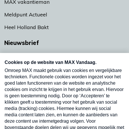
MAX vakantieman
Meldpunt Actueel
Heel Holland Bakt
Nieuwsbrief
Neem hier een gratis abonnement op onze
nieuwsbrief. Elke vrijdag- en dinsdagochtend in
uw mailbox.
Verzend