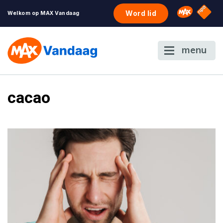
NPO S
Omroep 
Word lid
Welkom op MAX Vandaag
menu
cacao