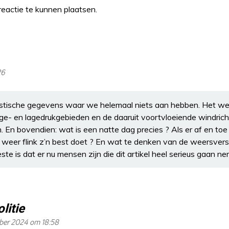
eactie te kunnen plaatsen.
26
atistische gegevens waar we helemaal niets aan hebben. Het we
oge- en lagedrukgebieden en de daaruit voortvloeiende windrich
 En bovendien: wat is een natte dag precies ? Als er af en toe 
weer flink z’n best doet ? En wat te denken van de weersvers
ste is dat er nu mensen zijn die dit artikel heel serieus gaan n
litie
ber 2024 om 18:58