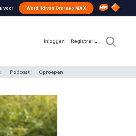
NPO Star
Omroep MAX
s voor
Word lid van Omroep MAX
Inloggen
Registreren
s
Podcast
Oproepen
CULTUUR
NATUUR & MILIEU
REIZEN & VERKEER