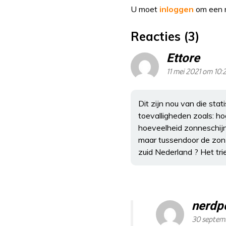
U moet
inloggen
om een r
Reacties (3)
Ettore
11 mei 2021 om 10:
Dit zijn nou van die st
toevalligheden zoals: h
hoeveelheid zonneschijn.
maar tussendoor de zon 
zuid Nederland ? Het trie
nerdpo
30 septem