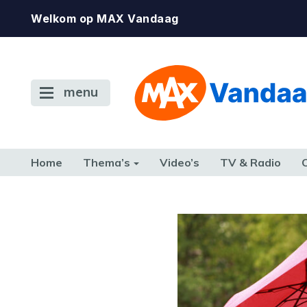
Welkom op MAX Vandaag
menu
Home
Thema’s
Video’s
TV & Radio
CONSUMENT
ETEN & DRINKEN
FAMILIE & RELATIE
GELD, W
TERUG NAAR TOEN