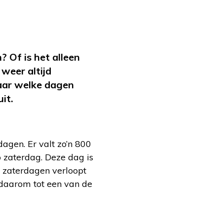
? Of is het alleen
weer altijd
Maar welke dagen
uit.
agen. Er valt zo’n 800
p zaterdag. Deze dag is
e zaterdagen verloopt
 daarom tot een van de