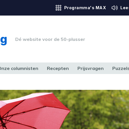
Programma's MAX
Lee
Dé website voor de 50-plusser
Onze columnisten
Recepten
Prijsvragen
Puzzel
ERK & RECHT
GEZONDHEID & SPORT
HUIS, TUIN & HOBBY
MEDIA & 