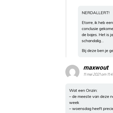
NERDALLERT!
Etorre, ik heb ee
conclusie gekome
de bajes. Het is 
schandalig…
Bij deze ben je g
maxwout
11 mei 2021 om 11:
Wat een Onzin:
– de meeste van deze ne
week
– woensdag heeft precie