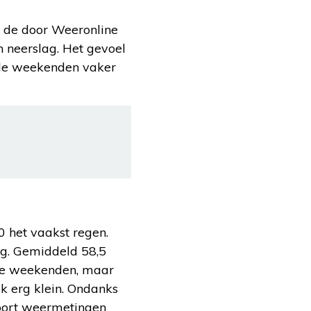
n de door Weeronline
 neerslag. Het gevoel
n de weekenden vaker
 het vaakst regen.
ag. Gemiddeld 58,5
 de weekenden, maar
k erg klein. Ondanks
soort weermetingen