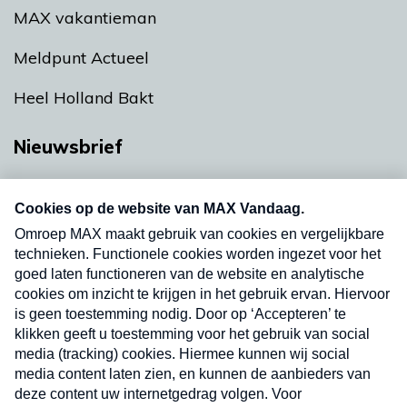
MAX vakantieman
Meldpunt Actueel
Heel Holland Bakt
Nieuwsbrief
Neem hier een gratis abonnement op onze
nieuwsbrief. Elke vrijdag- en dinsdagochtend in
uw mailbox.
Verzend