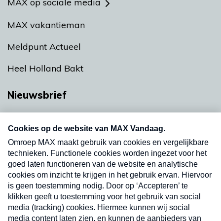
MAX op sociale media
MAX vakantieman
Meldpunt Actueel
Heel Holland Bakt
Nieuwsbrief
Neem hier een gratis abonnement op onze
nieuwsbrief. Elke vrijdag- en dinsdagochtend in
uw mailbox.
Verzend