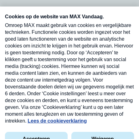
Neem hier een gratis abonnement op onze
nieuwsbrief. Elke vrijdag- en dinsdagochtend in
uw mailbox.
Verzend
Nieuwsbrief
Neem hier een gratis abonnement op onze
nieuwsbrief. Elke vrijdag- en dinsdagochtend in uw
mailbox.
Contact
Algemene voorwaarden
Privacyverklaring
Cookieverklaring