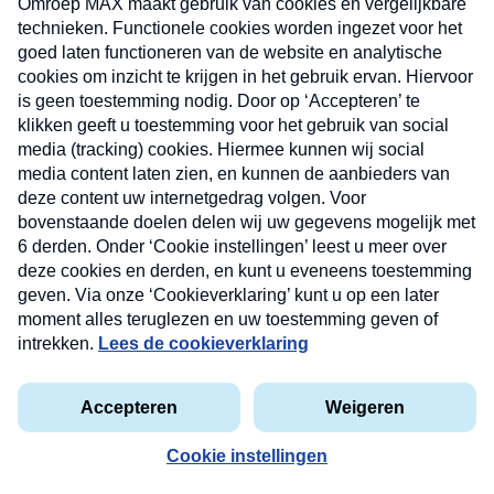
Zo rond 10.30 uur tot 15.30 valt steeds de omvormer
uit omdat er teveel elektriciteit wordt opgewekt de
spanning op het net komt dan boven de 253 volt
zodat de omvormer uitvalt!
Dus reken maar uit wat ik elke dag niet opwek omdat
het electriciteitsnet niet toereikend is en de
netbeheerder (Enexids) doet er niks aan, die heeft
schijt aan zijn klanten!
En de politiek heeft boter op zijn hoofd.
Nieuwsbrief
Waarom wordt hier niks over vermeld in het artikel?
Neem hier een gratis abonnement op onze
nieuwsbrief. Elke vrijdag- en dinsdagochtend in uw
Log in om te reageren
mailbox.
bijbloem
privacyverklaring
6 mei 2024 om 19:51