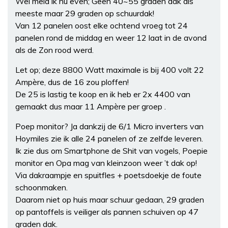
Wel meld ik nu even; Geen 40~55 graden dak als
meeste maar 29 graden op schuurdak!
Van 12 panelen oost elke ochtend vroeg tot 24
panelen rond de middag en weer 12 laat in de avond
als de Zon rood werd.
Let op; deze 8800 Watt maximale is bij 400 volt 22
Ampère, dus de 16 zou ploffen!
De 25 is lastig te koop en ik heb er 2x 4400 van
gemaakt dus maar 11 Ampère per groep .
Poep monitor? Ja dankzij de 6/1 Micro inverters van
Hoymiles zie ik alle 24 panelen of ze zelfde leveren.
Ik zie dus om Smartphone de Shit van vogels, Poepie
monitor en Opa mag van kleinzoon weer ’t dak op!
Via dakraampje en spuitfles + poetsdoekje de foute
schoonmaken.
Daarom niet op huis maar schuur gedaan, 29 graden
op pantoffels is veiliger als pannen schuiven op 47
graden dak.