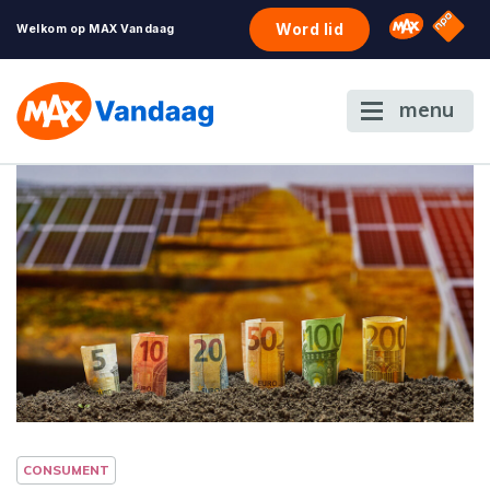
NPO S
Omroep 
Word lid
Welkom op MAX Vandaag
menu
CONSUMENT