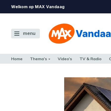
Welkom op MAX Vandaag
menu
Home
Thema’s
Video’s
TV & Radio
CONSUMENT
ETEN & DRINKEN
FAMILIE & RELATIE
GELD, W
TERUG NAAR TOEN