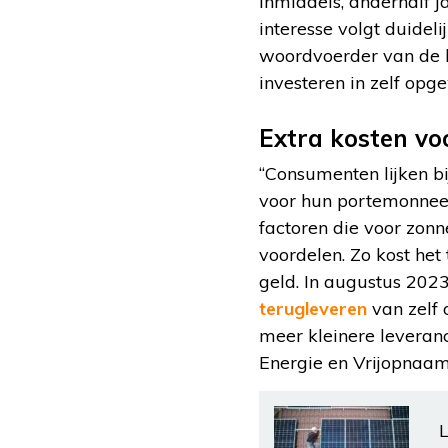
inmiddels, anderhalf j
interesse volgt duideli
woordvoerder van de b
investeren in zelf opge
Extra kosten vo
“Consumenten lijken b
voor hun portemonnee”
factoren die voor zonn
voordelen. Zo kost he
geld. In augustus 202
terugleveren
van zelf 
meer kleinere leveranc
Energie en Vrijopnaam
L