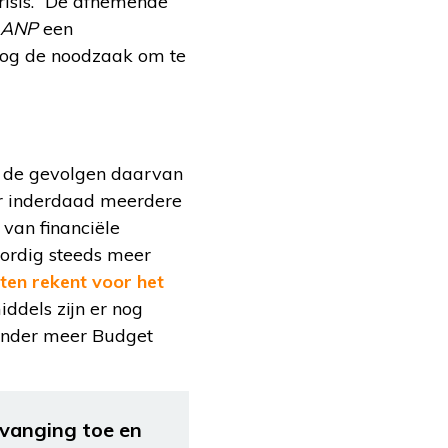
risis. “De afnemende
ANP
een
hoog de noodzaak om te
r de gevolgen daarvan
er inderdaad meerdere
 van financiële
oordig steeds meer
ten rekent voor het
iddels zijn er nog
 onder meer Budget
vanging toe en