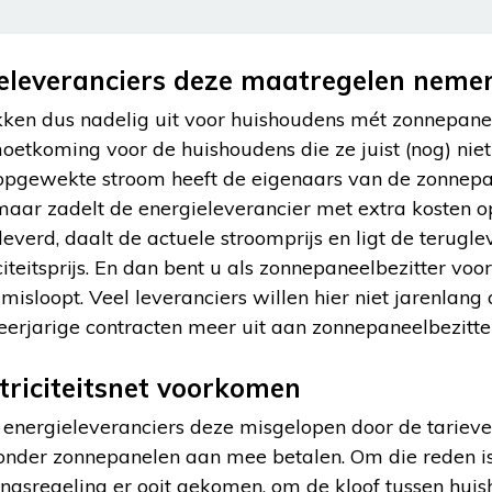
leveranciers deze maatregelen neme
en dus nadelig uit voor huishoudens mét zonnepanel
oetkoming voor de huishoudens die ze juist (nog) nie
opgewekte stroom heeft de eigenaars van de zonnepane
aar zadelt de energieleverancier met extra kosten op
leverd, daalt de actuele stroomprijs en ligt de terug
iteitsprijs. En dan bent u als zonnepaneelbezitter voord
misloopt. Veel leveranciers willen hier niet jarenlang 
rjarige contracten meer uit aan zonnepaneelbezitter
ktriciteitsnet voorkomen
nergieleveranciers deze misgelopen door de tarieve
zonder zonnepanelen aan mee betalen. Om die reden is
ngsregeling er ooit gekomen, om de kloof tussen hui