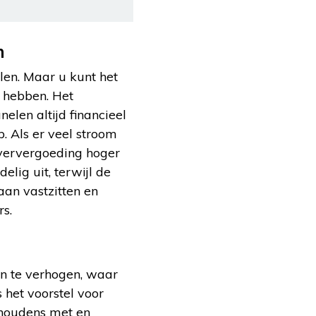
n
en. Maar u kunt het
t hebben. Het
len altijd financieel
. Als er veel stroom
leververgoeding hoger
elig uit, terwijl de
aan vastzitten en
s.
n te verhogen, waar
 het voorstel voor
shoudens met en