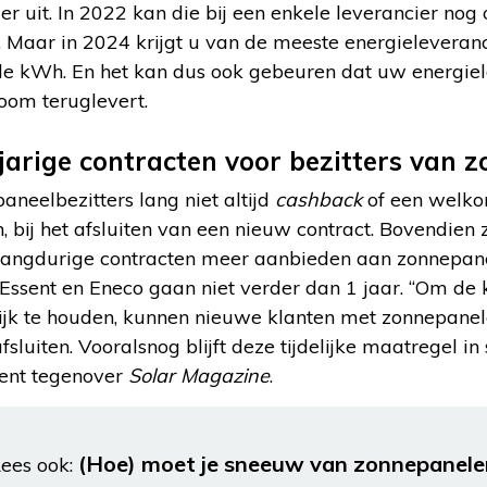
 uit. In 2022 kan die bij een enkele leverancier nog 
. Maar in 2024 krijgt u van de meeste energieleveran
de kWh. En het kan dus ook gebeuren dat uw energiel
room teruglevert.
jarige contracten voor bezitters van 
aneelbezitters lang niet altijd
cashback
of een welko
n, bij het afsluiten van een nieuw contract. Bovendien
 langdurige contracten meer aanbieden aan zonnepane
Essent en Eneco gaan niet verder dan 1 jaar. “Om de 
ijk te houden, kunnen nieuwe klanten met zonnepane
fsluiten. Vooralsnog blijft deze tijdelijke maatregel in
ent tegenover
Solar Magazine
.
(Hoe) moet je sneeuw van zonnepanele
ees ook: