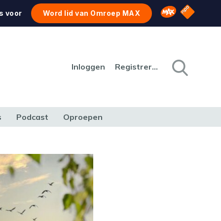
NPO Star
Omroep MAX
s voor
Word lid van Omroep MAX
Inloggen
Registreren
s
Podcast
Oproepen
CULTUUR
NATUUR & MILIEU
REIZEN & VERKEER