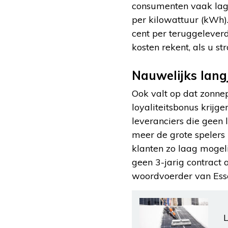
consumenten vaak lager
per kilowattuur (kWh)
cent per teruggelever
kosten rekent, als u st
Nauwelijks lang
Ook valt op dat zonnep
loyaliteitsbonus krijge
leveranciers die geen
meer de grote spelers 
klanten zo laag mogel
geen 3-jarig contract a
woordvoerder van Ess
L