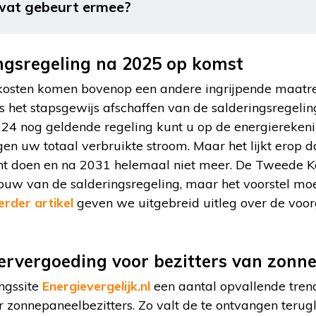
wat gebeurt ermee?
ngsregeling na 2025 op komst
kosten komen bovenop een andere ingrijpende maatreg
 is het stapsgewijs afschaffen van de salderingsregeli
024 nog geldende regeling kunt u op de energiereke
n uw totaal verbruikte stroom. Maar het lijkt erop d
kunt doen en na 2031 helemaal niet meer. De Tweede K
uw van de salderingsregeling, maar het voorstel mo
erder artikel
geven we uitgebreid uitleg over de vo
ervergoeding voor bezitters van zonn
ingssite
Energievergelijk.nl
een aantal opvallende trend
r zonnepaneelbezitters. Zo valt de te ontvangen teru