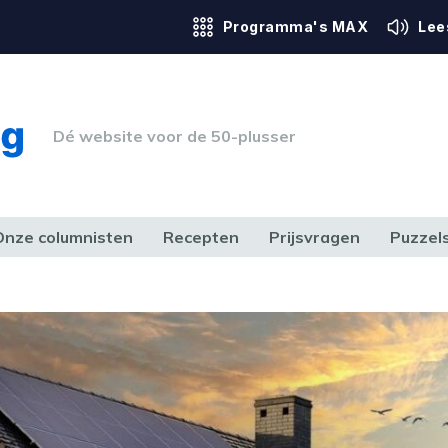
Programma's MAX
Lee
Dé website voor de 50-plusser
Onze columnisten
Recepten
Prijsvragen
Puzzel
ERK & RECHT
GEZONDHEID & SPORT
HUIS, TUIN & HOBBY
MEDIA & 