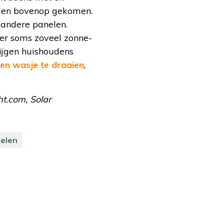
elen bovenop gekomen.
 andere panelen.
 er soms zoveel zonne-
ijgen huishoudens
 een wasje te draaien
,
ht.com, Solar
elen