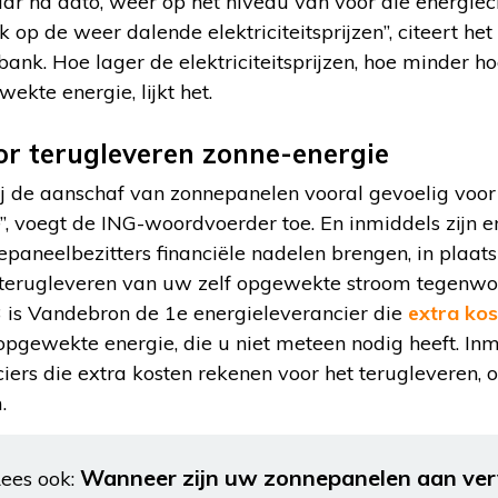
aar na dato, weer op het niveau van voor die energiec
jk op de weer dalende elektriciteitsprijzen”, citeert het
ank. Hoe lager de elektriciteitsprijzen, hoe minder 
wekte energie, lijkt het.
or terugleveren zonne-energie
ij de aanschaf van zonnepanelen vooral gevoelig voo
, voegt de ING-woordvoerder toe. En inmiddels zijn 
epaneelbezitters financiële nadelen brengen, in plaats
t terugleveren van uw zelf opgewekte stroom tegenw
3 is Vandebron de 1e energieleverancier die
extra kos
opgewekte energie, die u niet meteen nodig heeft. Inm
iers die extra kosten rekenen voor het terugleveren,
.
Wanneer zijn uw zonnepanelen aan ver
ees ook: