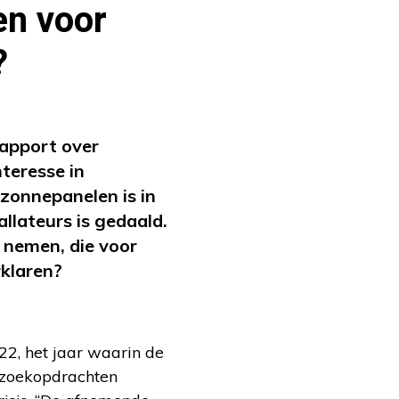
en voor
?
rapport over
teresse in
zonnepanelen is in
lateurs is gedaald.
 nemen, die voor
rklaren?
22, het jaar waarin de
l zoekopdrachten