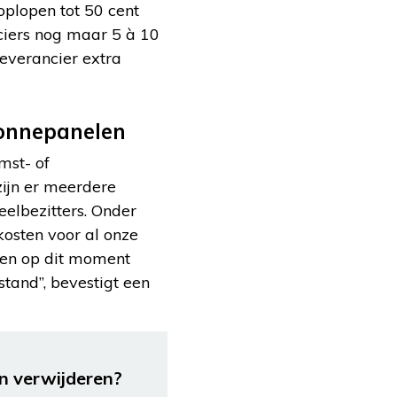
oplopen tot 50 cent
ciers nog maar 5 à 10
everancier extra
zonnepanelen
mst- of
 zijn er meerdere
elbezitters. Onder
kosten voor al onze
len op dit moment
 stand”, bevestigt een
n verwijderen?